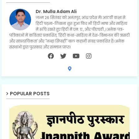
Dr. Mulla Adam Ali
जन्म 26 सितंबर को अनंतपुर, आंध्र प्रदेश में। आठवीं कक्षा से
हिंदी पढ़ना-लिखना शुरू हुआ फिर भी हिंदी भाषा और साहित्य
में रुचि रखते हुए हिंदी में एम. ए., और पीएचडी.,। अनेक पत्र-
पत्रिकाओं में कविताएं प्रकाशित, 'हिंदी कथा-साहित्य में देश-विभाजन की त्रासदी
और सांप्रदायिकता' और "नन्हा सिपाही" बाल कहानी संग्रह प्रकाशित है। अनेक
संस्थाओं द्वारा पुरस्कार और सम्मान प्राप्त।
POPULAR POSTS