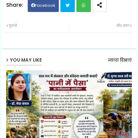
Facebook
Twit
Wh
पुराने
और नया
ter
ats
ap
YOU MAY LIKE
ज़्यादा दिखाएं
p