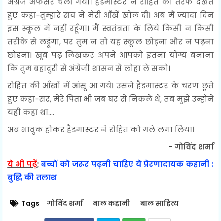
अंग्रेज अफसर चला गया। हैडमास्टर ने रोहित की तरफ देखते
हुए कहा-तुम्हारे सच ने मेरी आँखें खोल दी। अब मैं ज्यादा दिन
इस स्कूल में नहीं रहूँगा। मैं स्वतंत्रता के लिये किसी न किसी
तरीके से लडूंगा, पर तुम न तो यह स्कूल छोड़ना और न पढ़ना
छोड़ना। खूब पढ़ लिखकर अपने आपको इतना योग्य बनाना
कि तुम बहादुरी से अंग्रेजी शासन से लोहा ले सको।
रोहित की आँखों में आंसू आ गये। उसने हैडमास्टर के चरण छूते
हुए कहा-सर, मेरे पिता भी जब घर से निकले थे, तब मुझे उन्होंने
यही कहा था....
अब भावुक होकर हैडमास्टर ने रोहित को गले लगा लिया।
- गोविंद शर्मा
ये भी पढ़ें
;
बच्चों को जरूर पढ़नी चाहिए ये प्रेरणादायक कहानी :
बुद्धि की तलाश
Tags
गोविंद शर्मा
बाल कहानी
बाल साहित्य