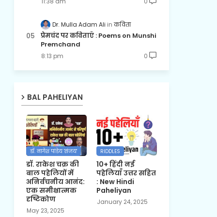
11:38 am
0
Dr. Mulla Adam Ali
कविता
प्रेमचंद पर कविताएँ : Poems on Munshi
Premchand
8:13 pm
0
BAL PAHELIYAN
डॉ. नागेश पांडेय 'संजय'
RIDDLES
डॉ. राकेश चक्र की
10+ हिंदी नई
बाल पहेलियों में
पहेलियाँ उत्तर सहित
अनिर्वचनीय आनंद:
: New Hindi
एक समीक्षात्मक
Paheliyan
दृष्टिकोण
January 24, 2025
May 23, 2025