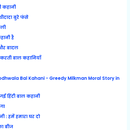
ली कहानी
ीदादा बुरे फंसे
ेली
हानी है
़ और बादल
ित करती बाल कहानियाँ
Doodhwala Bal Kahani - Greedy Milkman Moral Story in
 गई हिंदी बाल कहानी
ंगा
ी : हमें हमारा घर दो
का बीज