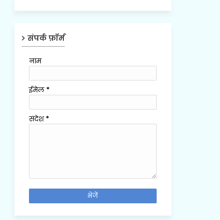
संपर्क फ़ॉर्म
नाम
ईमेल
*
संदेश
*