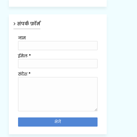
संपर्क फ़ॉर्म
नाम
ईमेल
*
संदेश
*