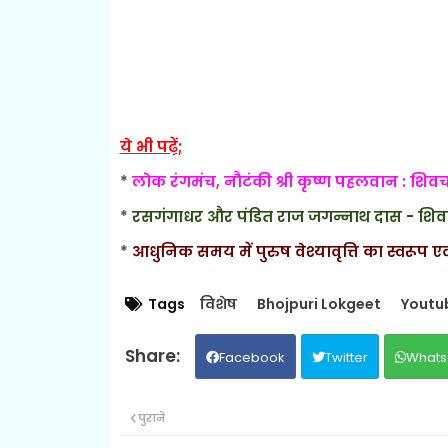
ये भी पढ़ें;
*
लोक रंगमंच, नौटंकी श्री कृष्ण पहलवान : शि
*
रसगंगाधर और पंडित राज जगन्नाथ दास - शि
*
आधुनिक समय में पुरुष वेश्यावृत्ति का स्वरूप एव
Tags
विशेष
Bhojpuri Lokgeet
Youtu
Facebook
Twitter
Whats
पुराने