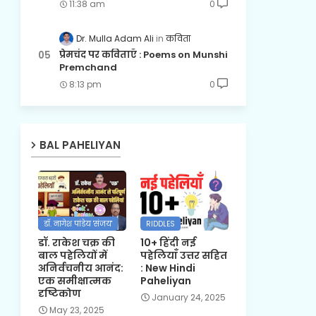
11:38 am
0
Dr. Mulla Adam Ali
कविता
प्रेमचंद पर कविताएँ : Poems on Munshi
Premchand
8:13 pm
0
BAL PAHELIYAN
डॉ. नागेश पांडेय 'संजय'
RIDDLES
डॉ. राकेश चक्र की
10+ हिंदी नई
बाल पहेलियों में
पहेलियाँ उत्तर सहित
अनिर्वचनीय आनंद:
: New Hindi
एक समीक्षात्मक
Paheliyan
दृष्टिकोण
January 24, 2025
May 23, 2025