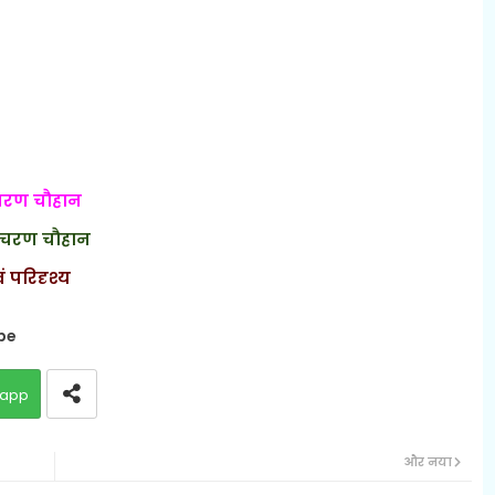
वचरण चौहान
वचरण चौहान
ं परिदृश्य
be
app
और नया