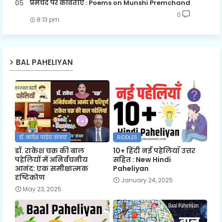
प्रेमचंद पर कविताएँ : Poems on Munshi Premchand
0
8:13 pm
BAL PAHELIYAN
डॉ. नागेश पांडेय 'संजय'
RIDDLES
डॉ. राकेश चक्र की बाल
10+ हिंदी नई पहेलियाँ उत्तर
पहेलियों में अनिर्वचनीय
सहित : New Hindi
आनंद: एक समीक्षात्मक
Paheliyan
दृष्टिकोण
January 24, 2025
May 23, 2025