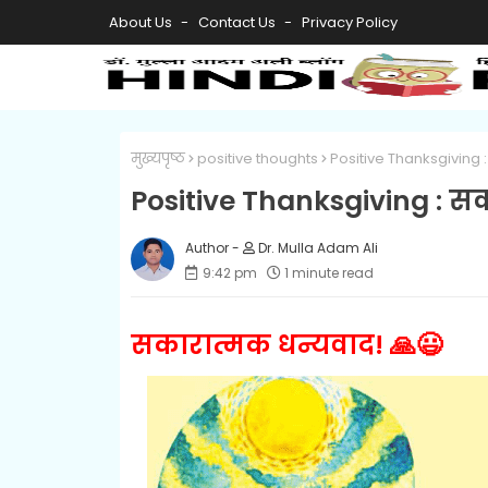
About Us
Contact Us
Privacy Policy
मुख्यपृष्ठ
positive thoughts
Positive Thanksgiving :
Positive Thanksgiving : स
Dr. Mulla Adam Ali
9:42 pm
1 minute read
सकारात्मक धन्यवाद! 🙏😃