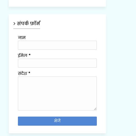
संपर्क फ़ॉर्म
नाम
ईमेल
*
संदेश
*