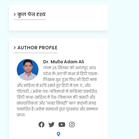
कुल पेज दृश्य
AUTHOR PROFILE
Dr. Mulla Adam Ali
जन्म 26 सितंबर को अनंतपुर, आंध्र
प्रदेश में। आठवीं कक्षा से हिंदी पढ़ना-
लिखना शुरू हुआ फिर भी हिंदी भाषा
और साहित्य में रुचि रखते हुए हिंदी में एम. ए., और
पीएचडी.,। अनेक पत्र-पत्रिकाओं में कविताएं प्रकाशित,
'हिंदी कथा-साहित्य में देश-विभाजन की त्रासदी और
सांप्रदायिकता' और "नन्हा सिपाही" बाल कहानी संग्रह
प्रकाशित है। अनेक संस्थाओं द्वारा पुरस्कार और सम्मान
प्राप्त।