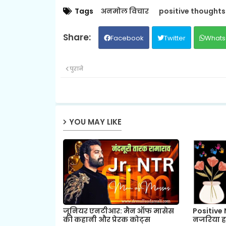
Tags
अनमोल विचार
positive thoughts
Facebook
Twitter
Whats
पुराने
YOU MAY LIKE
जूनियर एनटीआर: मैन ऑफ मासेस
Positive 
की कहानी और प्रेरक कोट्स
नजरिया हम