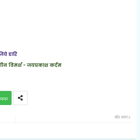
िये डारि
युगीन विमर्श - जयप्रकाश कर्दम
app
और नया