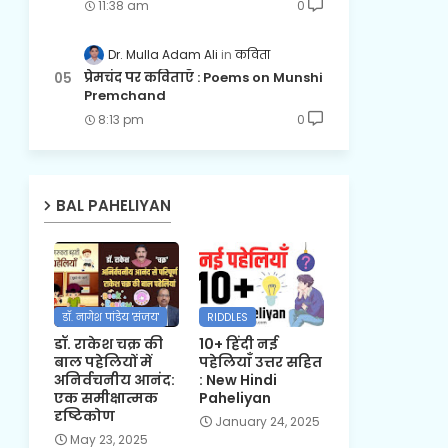
11:38 am
0
Dr. Mulla Adam Ali
कविता
प्रेमचंद पर कविताएँ : Poems on Munshi
Premchand
8:13 pm
0
BAL PAHELIYAN
डॉ. नागेश पांडेय 'संजय'
RIDDLES
डॉ. राकेश चक्र की
10+ हिंदी नई
बाल पहेलियों में
पहेलियाँ उत्तर सहित
अनिर्वचनीय आनंद:
: New Hindi
एक समीक्षात्मक
Paheliyan
दृष्टिकोण
January 24, 2025
May 23, 2025