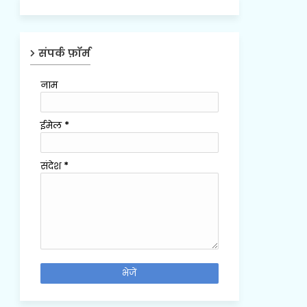
संपर्क फ़ॉर्म
नाम
ईमेल
*
संदेश
*