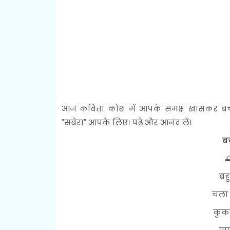
आज कविता कोश में आपके समक्ष खासकर बच्चों
"सबेरा" आपके लिए। पढ़े और आनंद लें।
बच

बहु
चला 
कुकड़