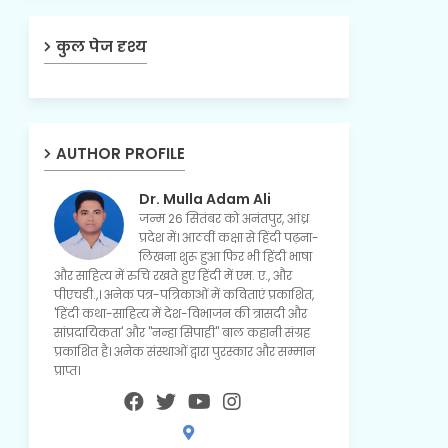
कुल पेज दृश्य
AUTHOR PROFILE
Dr. Mulla Adam Ali
जन्म 26 सितंबर को अनंतपुर, आंध्र
प्रदेश में। आठवीं कक्षा से हिंदी पढ़ना-
लिखना शुरू हुआ फिर भी हिंदी भाषा
और साहित्य में रुचि रखते हुए हिंदी में एम. ए., और
पीएचडी.,। अनेक पत्र-पत्रिकाओं में कविताएं प्रकाशित,
'हिंदी कथा-साहित्य में देश-विभाजन की त्रासदी और
सांप्रदायिकता' और "नन्हा सिपाही" बाल कहानी संग्रह
प्रकाशित है। अनेक संस्थाओं द्वारा पुरस्कार और सम्मान
प्राप्त।