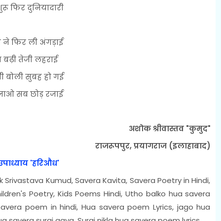
शुरू फिर दुनियादारी
 ने फिर ली अंगड़ाई
प बढ़ी तेजी लहराई
ी बोली सुबह हो गई
जाओ सब छोड़ रजाई
अशोक श्रीवास्तव "कुमुद"
राजरूपपुर, प्रयागराज (इलाहाबाद)
 उपाध्याय 'हरिऔध'
Srivastava Kumud, Savera Kavita, Savera Poetry in Hindi,
hildren's Poetry, Kids Poems Hindi, Utho balko hua savera
savera poem in hindi, Hua savera poem Lyrics, jago hua
a savera suraj aaya, Suraj nikla hua savera poem lyrics..