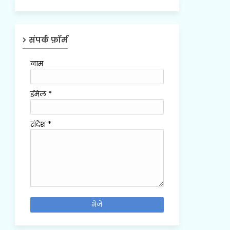
संपर्क फ़ॉर्म
नाम
ईमेल
*
संदेश
*