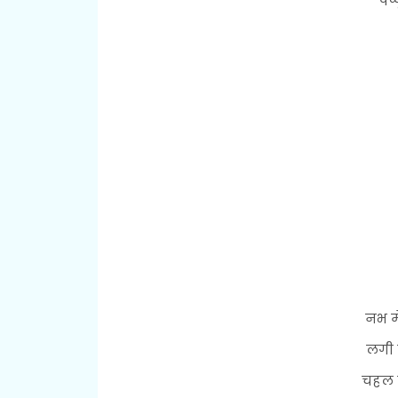
पप्
नभ मे
लगी 
चहल प