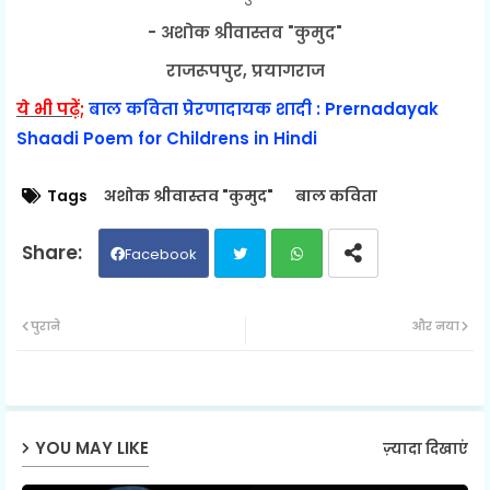
- अशोक श्रीवास्तव "कुमुद"
राजरूपपुर, प्रयागराज
ये भी पढ़ें;
बाल कविता प्रेरणादायक शादी : Prernadayak
Shaadi Poem for Childrens in Hindi
Tags
अशोक श्रीवास्तव "कुमुद"
बाल कविता
Facebook
Twit
Wh
पुराने
और नया
ter
ats
ap
YOU MAY LIKE
ज़्यादा दिखाएं
p