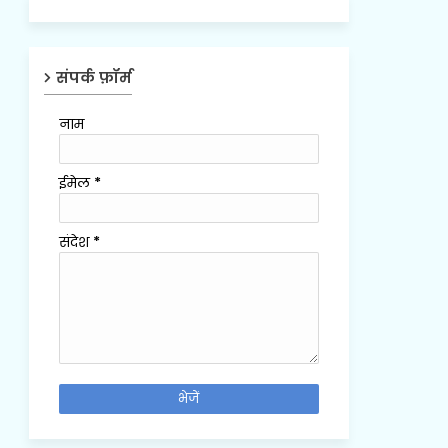
संपर्क फ़ॉर्म
नाम
ईमेल
*
संदेश
*