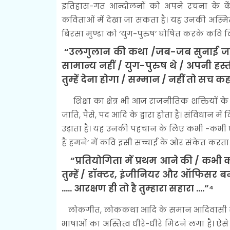
इतिहास-गत आन्दोलनों को अपने रचना के केंद
कविताओं में देखा जा सकता है। यह उनकी अस्मिता
बिरसा मुण्डा को ‘युग-पुरुष’ घोषित करके कवि लि
“उलगुलान की कथा /जब-जब सुनाई जाय
सामान्य नहीं / युग-पुरुष थे / अपनी हस्त
तुम्हें देना होगा / सम्मान / नहीं तो सच 
शिक्षा का क्षेत्र भी आज राजनीतिक शक्तियों 
जाति, पैसे, पद आदि के द्वारा होता है। संविधान 
उड़ाता है। यह उनकी पहचान के लिए कभी -कभी ए
है हमने’ में कवि इसी सच्चाई के ओर संकेत करता ह
“प्रतियोगिता में प्रथम आने की / कभी 
तुम्हें / डॉक्टर, इंजीनियर और ऑफिसर बनोग
..... आरक्षण ही तो है तुम्हारा सहारा ....”⁴
लोकगीत, लोककथा आदि के समान आदिवासी साहि
भाषाओं का अस्तित्व धीरे-धीरे मिटने लगा है। 