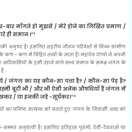
ार-बार माँगते हो मुझसे / मेरे होने का लिखित प्रमाण /
ारे ही समान ।”¹
ी अनुचर है। इसलिए शहरीय जीवन परिवेशों से भिन्न ग्रामीण
 कण - कण में निहित तत्त्वों के ज्ञाता हैं। महादेव टोप्पो ने अपनी
कर आदिवासियों के हंसी उड़ाने वाले सभ्य समाज के समक्ष जंगल के
ं :
ये / जंगल का यह कौन-सा पत्ता है? / कौन-सा पेड़ है?
राह्मी बूटी भी / और भी ऐसी अनेक औषधियाँ हैं जंगल में
देखकर / या इनकी जड़े -सूघँकर।”²
ों का घनिष्ठ सम्बन्ध को बताते हुए ‘जंगल के निवासी’ शब्द को
सम्मत अनुयायी है। इसलिए इतिहास पुरुषों, देवी-देवताओं या