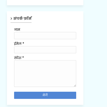
संपर्क फ़ॉर्म
नाम
ईमेल
*
संदेश
*