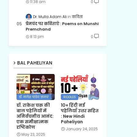
11:38 am
0
Dr. Mulla Adam Ali
कविता
प्रेमचंद पर कविताएँ : Poems on Munshi
Premchand
8:13 pm
0
BAL PAHELIYAN
डॉ. नागेश पांडेय 'संजय'
RIDDLES
डॉ. राकेश चक्र की
10+ हिंदी नई
बाल पहेलियों में
पहेलियाँ उत्तर सहित
अनिर्वचनीय आनंद:
: New Hindi
एक समीक्षात्मक
Paheliyan
दृष्टिकोण
January 24, 2025
May 23, 2025