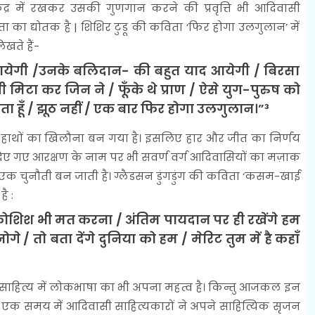
्र में रखकर उसकी गुणगान करने की प्रवृत्ति भी आदिवासी
 का द्योतक है | शिशिर टुडू की कविता ‘फिर होगा उलगुलान’ में
खते हैं-
ेगी /उनके बलिदान- की बहुत याद आयेगी / बिरसा
ी मिटा कर जिन ने / फूँके थे प्राण / ऐसे युग-पुरुष को
कहता हूँ / झूठ नहीं / एक बार फिर होगा उलगुलान।”³
के हाथों का खिलौना बन गया है। इसलिए हार और जीत का निर्णय
में दिए गए आरक्षण के नाम पर भी सवर्ण वर्ग आदिवासियों का मज़ाक
क चुनौती बन जाती है। ग्लैडसन डुंगडुंग की कविता ‘कसम-खाई
ै :
कोशिश भी मत करना / अंतिम पायदान पर ही रखेंगे हम
े / तो बता देंगे दुनिया को हम / मेरिट तुम में है कहाँ
त्य में लोकभाषा का भी अपना महत्व है। किन्तु आजकल इन
ऐसे एक समय में आदिवासी साहित्यकारों ने अपने साहित्यिक सृजन