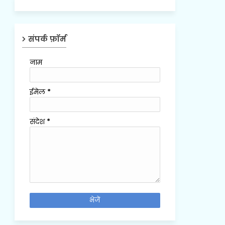
संपर्क फ़ॉर्म
नाम
ईमेल
*
संदेश
*