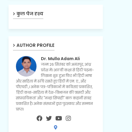
कुल पेज दृश्य
AUTHOR PROFILE
Dr. Mulla Adam Ali
जन्म 26 सितंबर को अनंतपुर, आंध्र
प्रदेश में। आठवीं कक्षा से हिंदी पढ़ना-
लिखना शुरू हुआ फिर भी हिंदी भाषा
और साहित्य में रुचि रखते हुए हिंदी में एम. ए., और
पीएचडी.,। अनेक पत्र-पत्रिकाओं में कविताएं प्रकाशित,
'हिंदी कथा-साहित्य में देश-विभाजन की त्रासदी और
सांप्रदायिकता' और "नन्हा सिपाही" बाल कहानी संग्रह
प्रकाशित है। अनेक संस्थाओं द्वारा पुरस्कार और सम्मान
प्राप्त।