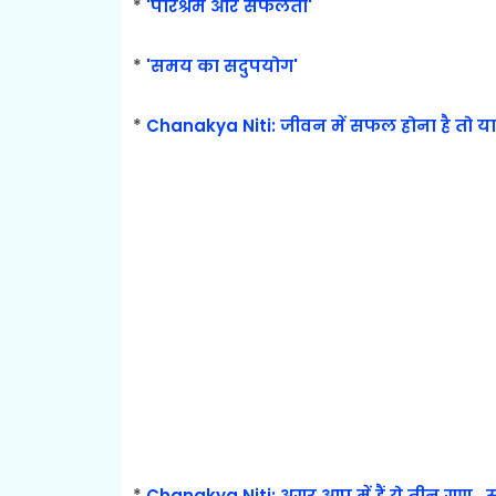
*
'परिश्रम और सफलता'
*
'समय का सदुपयोग'
*
Chanakya Niti: जीवन में सफल होना है तो याद र
*
Chanakya Niti: अगर आप में हैं ये तीन गुण.