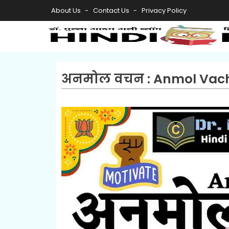
About Us
Contact Us
Privacy Policy
अनमोल वचन : Anmol Vac