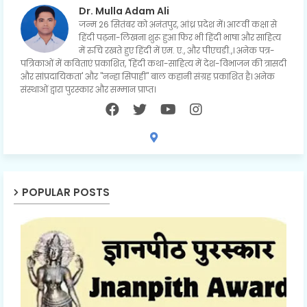
Dr. Mulla Adam Ali
जन्म 26 सितंबर को अनंतपुर, आंध्र प्रदेश में। आठवीं कक्षा से
हिंदी पढ़ना-लिखना शुरू हुआ फिर भी हिंदी भाषा और साहित्य
में रुचि रखते हुए हिंदी में एम. ए., और पीएचडी.,। अनेक पत्र-
पत्रिकाओं में कविताएं प्रकाशित, 'हिंदी कथा-साहित्य में देश-विभाजन की त्रासदी
और सांप्रदायिकता' और "नन्हा सिपाही" बाल कहानी संग्रह प्रकाशित है। अनेक
संस्थाओं द्वारा पुरस्कार और सम्मान प्राप्त।
POPULAR POSTS