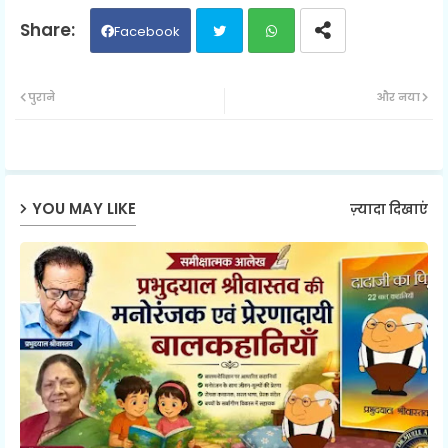
Facebook
Twit
Wh
पुराने
और नया
ter
ats
ap
YOU MAY LIKE
ज़्यादा दिखाएं
p