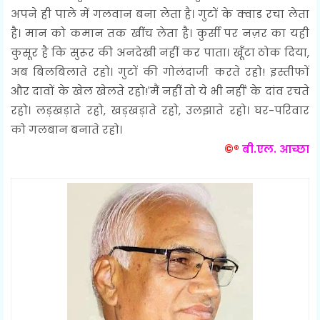
अपने ही पाले में गलवान बना लेता है। गुटों के क्वाड रचा लेता
है। मान को कमान तक खींच लेता है। कुर्सी पर नज़र का यही
कुसूर है कि सुरूर की अनदेखी नहीं कर पाता। खूँटा ठोक दिया,
अब बिलबिलाते रहो। गुटों की गोलंदाजी करते रहो! इस्तीफों
और दावों के खेल खेलते रहो!'मैं नहीं तो ये भी नहीं' के दांव रचते
रहो। लड़खड़ाते रहो, खड़खड़ाते रहो, उलझाते रहो। घर-परिवार
को गलबान बनाते रहो।
©®
बी.एल. आच्छा