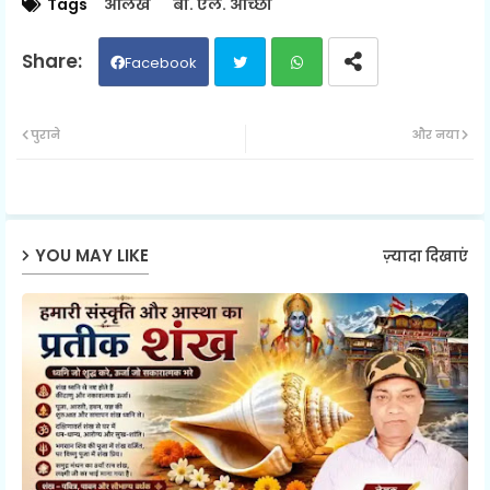
Tags
आलेख
बी. एल. आच्छा
Facebook
Twit
Wh
पुराने
और नया
ter
ats
ap
YOU MAY LIKE
ज़्यादा दिखाएं
p