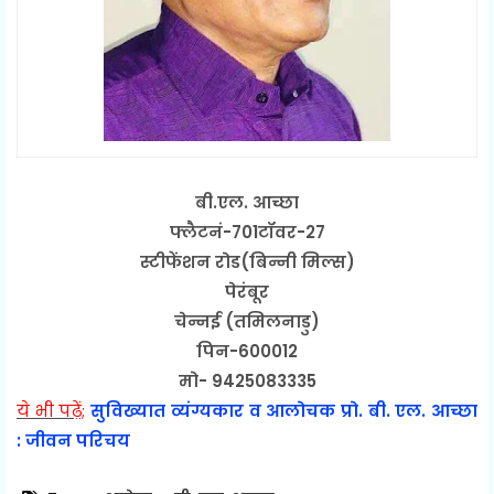
बी.एल. आच्छा
फ्लैटनं-701टॉवर-27
स्टीफेंशन रोड(बिन्नी मिल्स)
पेरंबूर
चेन्नई (तमिलनाडु)
पिन-600012
मो- 9425083335
ये भी पढ़ें;
सुविख्यात व्यंग्यकार व आलोचक प्रो. बी. एल. आच्छा
: जीवन परिचय