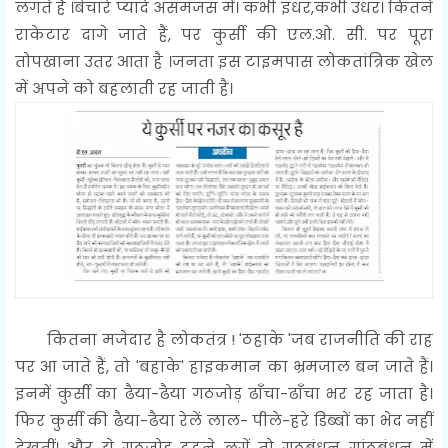
लगते हैं ।बेचारे प्यादे असमंजस में। कभी इधर,कभी उधर। कितने
राकेटार दागे जाते हैं, पर कुर्सी की एल.ओ. सी. पर पूरा
तोपखाना उतर आता है ।जनता इस टाइमपास लोकतांत्रिक खेल
में अपने को बहलाती रह जाती है।
कितना मजेदार है लोकतंत्र ! 'ठहाके 'जब राजनीति की राह
पर आ जाते हैं, तो 'बहाके' हाइकमान का भ्रमजाल बन जाते हैं।
इनमें कुर्सी का ढैया-ढैया गठजोड़ ढाँचा-ढाँचा भर रह जाता है।
फिर कुर्सी की ढैया-ढैया रेलें लाल- पीले-हरे डिब्बों का भेद नहीं
देखतीं। और ये गठजोड़ टूटने लगें तो गठबंधन गांठबंधन में