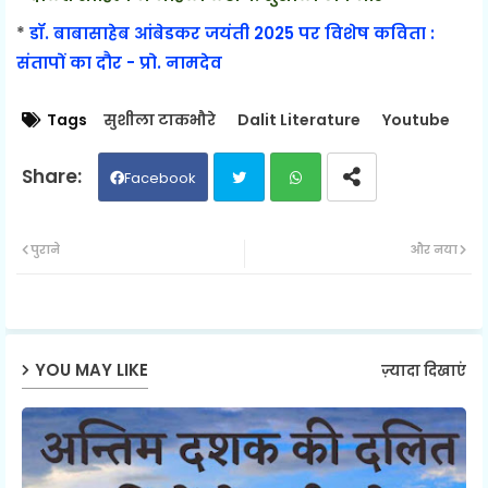
*
डॉ. बाबासाहेब आंबेडकर जयंती 2025 पर विशेष कविता :
संतापों का दौर - प्रो. नामदेव
Tags
सुशीला टाकभौरे
Dalit Literature
Youtube
Facebook
Twit
Wh
पुराने
और नया
ter
ats
ap
YOU MAY LIKE
ज़्यादा दिखाएं
p