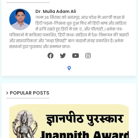
Dr. Mulla Adam Ali
जन्म 26 सितंबर को अनंतपुर, आंध्र प्रदेश में। आठवीं कक्षा से
हिंदी पढ़ना-लिखना शुरू हुआ फिर भी हिंदी भाषा और साहित्य
में रुचि रखते हुए हिंदी में एम. ए., और पीएचडी.,। अनेक पत्र-
पत्रिकाओं में कविताएं प्रकाशित, 'हिंदी कथा-साहित्य में देश-विभाजन की त्रासदी
और सांप्रदायिकता' और "नन्हा सिपाही" बाल कहानी संग्रह प्रकाशित है। अनेक
संस्थाओं द्वारा पुरस्कार और सम्मान प्राप्त।
POPULAR POSTS