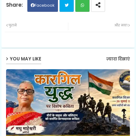
Facebook
Twit
Wh
पुराने
और नया
ter
ats
ap
YOU MAY LIKE
ज़्यादा दिखाएं
p