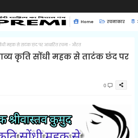
Home
रचनाकार
 सोंधी महक से ताटंक छंद पर आधारित रचना - औरत
ाव्य कृति सोंधी महक से ताटंक छंद पर
0