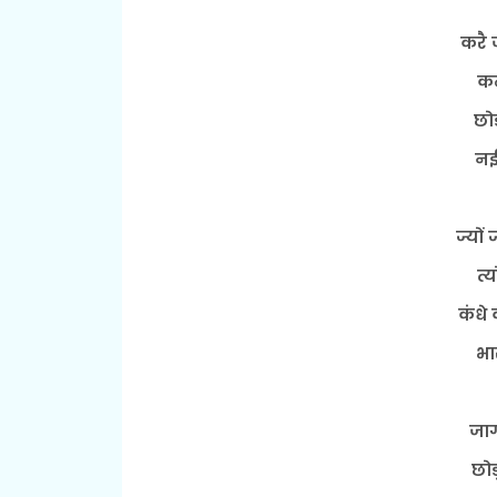
करै 
कन
छोड
नई
ज्यों
त्य
कंधे 
भा
जाग
छोड