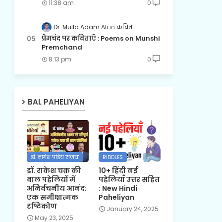
11:38 am
0
Dr. Mulla Adam Ali
कविता
प्रेमचंद पर कविताएँ : Poems on Munshi
Premchand
8:13 pm
0
BAL PAHELIYAN
डॉ. नागेश पांडेय 'संजय'
RIDDLES
डॉ. राकेश चक्र की
10+ हिंदी नई
बाल पहेलियों में
पहेलियाँ उत्तर सहित
अनिर्वचनीय आनंद:
: New Hindi
एक समीक्षात्मक
Paheliyan
दृष्टिकोण
January 24, 2025
May 23, 2025