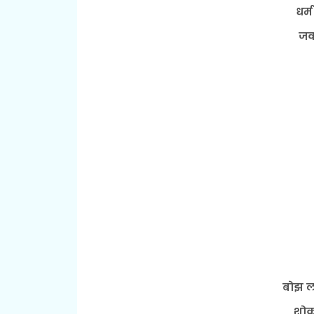
धर्म
जक
बोझ ल
शोक