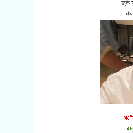
खुले 
बं
अशोक
रा