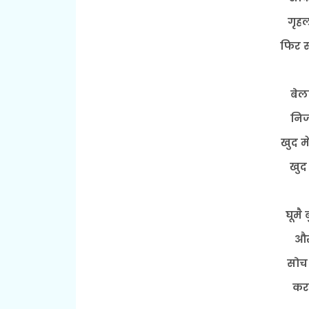
गृहल
फिर स
बेल
निज
खुद मे
खुद
घूमै
और
सोच
करत