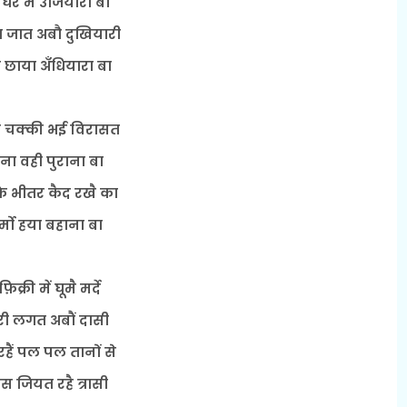
घर में उँजियारा बा
जात अबौ दुखियारी
छाया अँधियारा बा
हा चक्की भई विरासत
ना वही पुराना बा
े भीतर कैद रखै का
्मो हया बहाना बा
फ़िक्री में घूमै मर्दे
री लगत अबौं दासी
रहैं पल पल तानों से
स जियत रहै त्रासी