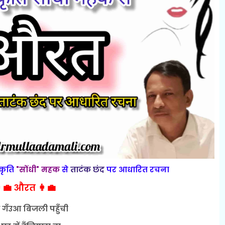
कृति
"सोंधी" महक
से
ताटंक छंद
पर आधारित रचना
‍💼 औरत 👩‍💼
 गँउआ बिजली पहुँची