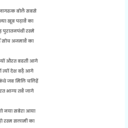
जागरुक बोलै सबसे
्या खूब पढ़ावै का
़ पुरातनपंथी रस्मे
 सोच अजमावै का
 ज्यों औरत बढती आगे
ों त्यों देश बढ़ै आगे
कंधे जब मिलि चलिहें
रत भाग्य तबै जागे
ो नया सबेरा आया
़ो रस्म सलामी का