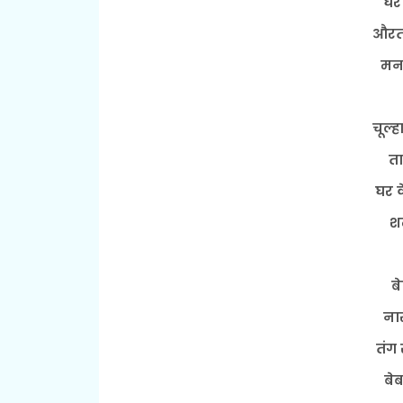
घर 
औरत 
मन 
चूल्
ता
घर क
शर
बे
ना
तंग 
बेब