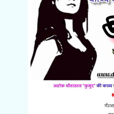
अशोक श्रीवास्तव "कुमुद"
की काव्य 

गँउआ