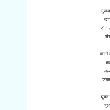
सुनना
लगा
रोम 
नै
कभी अ
सह
जज़्
जख्
घूंघ
हु