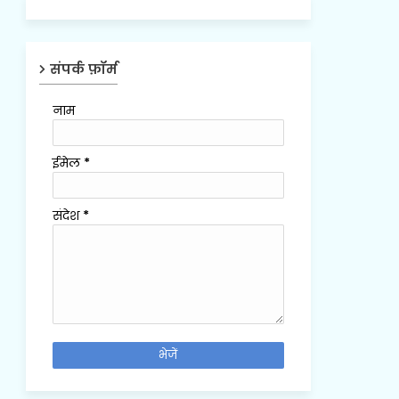
संपर्क फ़ॉर्म
नाम
ईमेल
*
संदेश
*