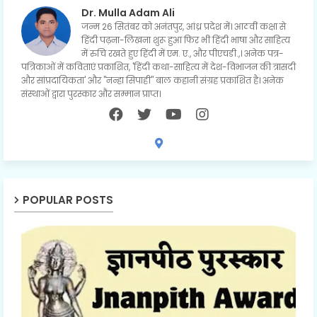
Dr. Mulla Adam Ali
जन्म 26 सितंबर को अनंतपुर, आंध्र प्रदेश में। आठवीं कक्षा से
हिंदी पढ़ना-लिखना शुरू हुआ फिर भी हिंदी भाषा और साहित्य
में रुचि रखते हुए हिंदी में एम. ए., और पीएचडी.,। अनेक पत्र-
पत्रिकाओं में कविताएं प्रकाशित, 'हिंदी कथा-साहित्य में देश-विभाजन की त्रासदी
और सांप्रदायिकता' और "नन्हा सिपाही" बाल कहानी संग्रह प्रकाशित है। अनेक
संस्थाओं द्वारा पुरस्कार और सम्मान प्राप्त।
POPULAR POSTS