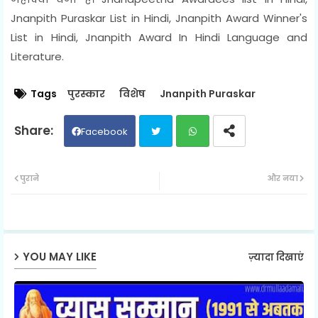
Jnanpith Puraskar List in Hindi, Jnanpith Award Winner's
List in Hindi, Jnanpith Award In Hindi Language and
Literature.
Tags
पुरस्कार
विशेष
Jnanpith Puraskar
Facebook
Twit
Wh
पुराने
और नया
ter
ats
ap
YOU MAY LIKE
ज़्यादा दिखाएं
p