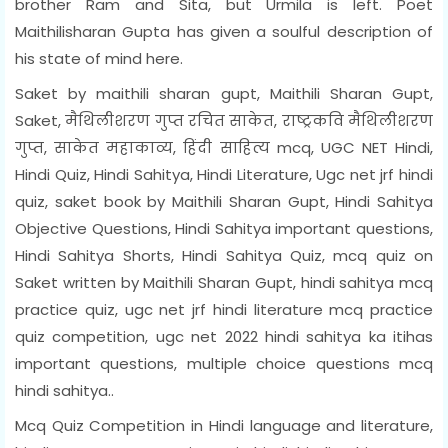
brother Ram and Sita, but Urmila is left. Poet
Maithilisharan Gupta has given a soulful description of
his state of mind here.
Saket by maithili sharan gupt, Maithili Sharan Gupt,
Saket, मैथिलीशरण गुप्त रचित साकेत, राष्ट्रकवि मैथिलीशरण
गुप्त, साकेत महाकाव्य, हिंदी साहित्य mcq, UGC NET Hindi,
Hindi Quiz, Hindi Sahitya, Hindi Literature, Ugc net jrf hindi
quiz, saket book by Maithili Sharan Gupt, Hindi Sahitya
Objective Questions, Hindi Sahitya important questions,
Hindi Sahitya Shorts, Hindi Sahitya Quiz, mcq quiz on
Saket written by Maithili Sharan Gupt, hindi sahitya mcq
practice quiz, ugc net jrf hindi literature mcq practice
quiz competition, ugc net 2022 hindi sahitya ka itihas
important questions, multiple choice questions mcq
hindi sahitya..
Mcq Quiz Competition in Hindi language and literature,