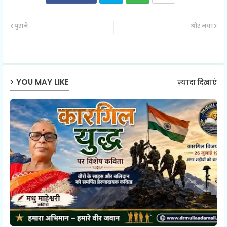
Twit
Wh
पुराने
और नया
ter
ats
ap
YOU MAY LIKE
ज़्यादा दिखाएं
p