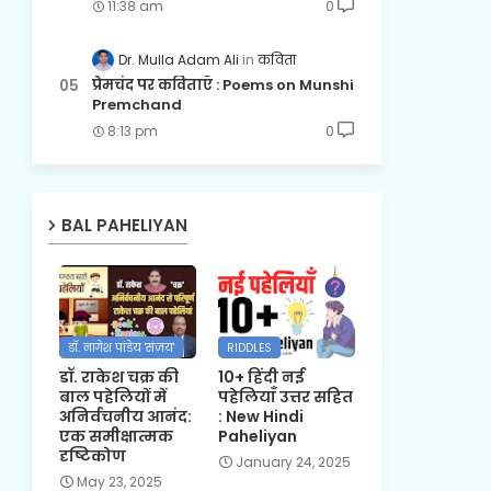
11:38 am
0
Dr. Mulla Adam Ali
कविता
प्रेमचंद पर कविताएँ : Poems on Munshi
Premchand
8:13 pm
0
BAL PAHELIYAN
डॉ. नागेश पांडेय 'संजय'
RIDDLES
डॉ. राकेश चक्र की
10+ हिंदी नई
बाल पहेलियों में
पहेलियाँ उत्तर सहित
अनिर्वचनीय आनंद:
: New Hindi
एक समीक्षात्मक
Paheliyan
दृष्टिकोण
January 24, 2025
May 23, 2025