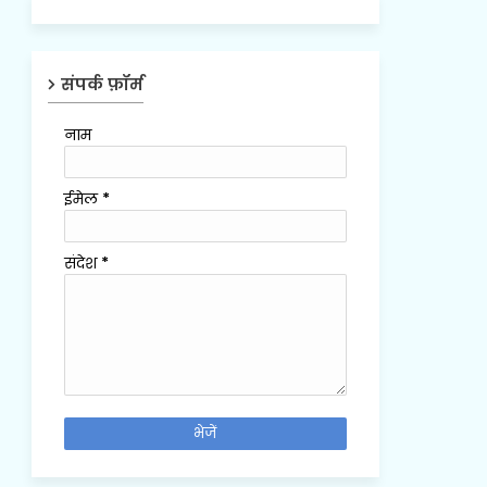
संपर्क फ़ॉर्म
नाम
ईमेल
*
संदेश
*