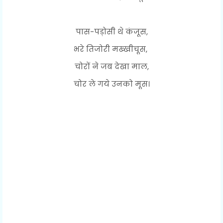
पास-पड़ोसी थे कंजूस,
भरे तिजोरी मख्खीचूस,
चोरों ने जब देखा माल,
चोर ले गये उनको मूस।