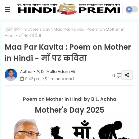
मुख्यपृष्ठ
mother's day
Maa Par Kavita : Poem on Mother in
Hindi - माँ पर कविता
Maa Par Kavita : Poem on Mother
in Hindi - माँ पर कविता
Dr. Mulla Adam Ali
0
9:42 pm
1 minute read
Poem on Mother in Hindi by B.L. Achha
Mother's Day 2025