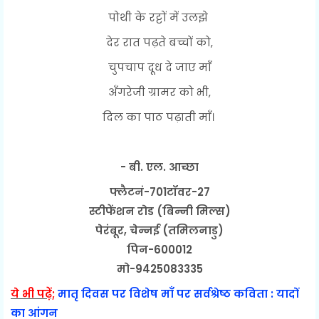
पोथी के रट्टों में उलझे
देर रात पढ़ते बच्चों को,
चुपचाप दूध दे जाए माँ
अँगरेजी ग्रामर को भी,
दिल का पाठ पढ़ाती माँ।
- बी. एल. आच्छा
फ्लैटनं-701टॉवर-27
स्टीफेंशन रोड (बिन्नी मिल्स)
पेरंबूर, चेन्नई (तमिलनाडु)
पिन-600012
मो-9425083335
ये भी पढ़ें;
मातृ दिवस पर विशेष माँ पर सर्वश्रेष्ठ कविता : यादों
का आंगन