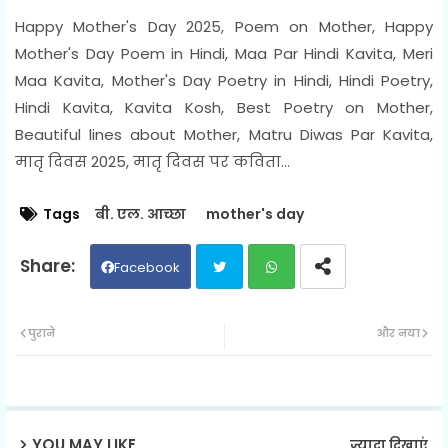
Happy Mother's Day 2025, Poem on Mother, Happy
Mother's Day Poem in Hindi, Maa Par Hindi Kavita, Meri
Maa Kavita, Mother's Day Poetry in Hindi, Hindi Poetry,
Hindi Kavita, Kavita Kosh, Best Poetry on Mother,
Beautiful lines about Mother, Matru Diwas Par Kavita,
मातृ दिवस 2025, मातृ दिवस पर कविता...
Tags
बी. एल. आच्छा
mother's day
Facebook
Twit
Wh
पुराने
और नया
ter
ats
ap
YOU MAY LIKE
ज़्यादा दिखाएं
p