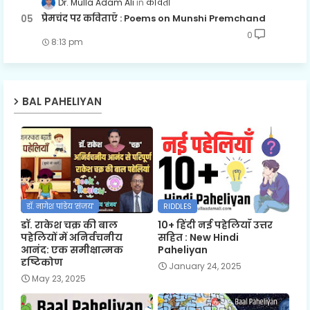
Dr. Mulla Adam Ali
कविता
प्रेमचंद पर कविताएँ : Poems on Munshi Premchand
0
8:13 pm
BAL PAHELIYAN
डॉ. नागेश पांडेय 'संजय'
RIDDLES
डॉ. राकेश चक्र की बाल
10+ हिंदी नई पहेलियाँ उत्तर
पहेलियों में अनिर्वचनीय
सहित : New Hindi
आनंद: एक समीक्षात्मक
Paheliyan
दृष्टिकोण
January 24, 2025
May 23, 2025