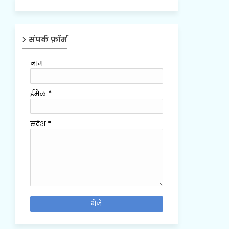
संपर्क फ़ॉर्म
नाम
ईमेल
*
संदेश
*