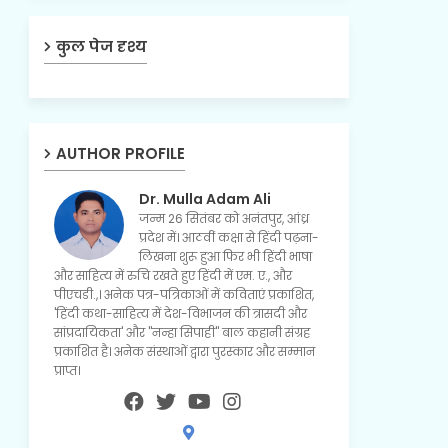
कुल पेज दृश्य
AUTHOR PROFILE
Dr. Mulla Adam Ali
जन्म 26 सितंबर को अनंतपुर, आंध्र
प्रदेश में। आठवीं कक्षा से हिंदी पढ़ना-
लिखना शुरू हुआ फिर भी हिंदी भाषा
और साहित्य में रुचि रखते हुए हिंदी में एम. ए., और
पीएचडी.,। अनेक पत्र-पत्रिकाओं में कविताएं प्रकाशित,
'हिंदी कथा-साहित्य में देश-विभाजन की त्रासदी और
सांप्रदायिकता' और "नन्हा सिपाही" बाल कहानी संग्रह
प्रकाशित है। अनेक संस्थाओं द्वारा पुरस्कार और सम्मान
प्राप्त।