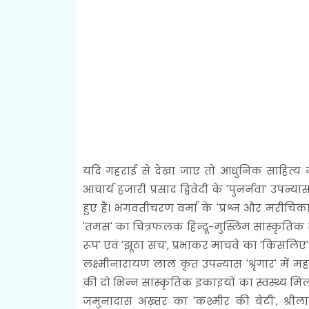
यदि गहराई से देखा जाए तो आधुनिक साहित्य में 
आचार्य हजारी प्रसाद द्विवेदी के 'पुनर्नवा' उपन्य
हुए हैं। भगवतीचरण वर्मा के 'प्रश्न और मरीचिका
'तमस' का चित्रफलक हिन्दू-मुस्लिम सांस्कृतिक स
रूप' एवं 'झूठा सच', प्रभाकर माचवे का 'किसलिए' 
लक्ष्मीनारायण लाल कृत उपन्यास 'श्रृंगार' में
की दो भिन्न सांस्कृतिक इकाइयों का स्वस्थ्य मि
जमुनादास अख़्तर का 'कश्मीर की बेटी', श्र