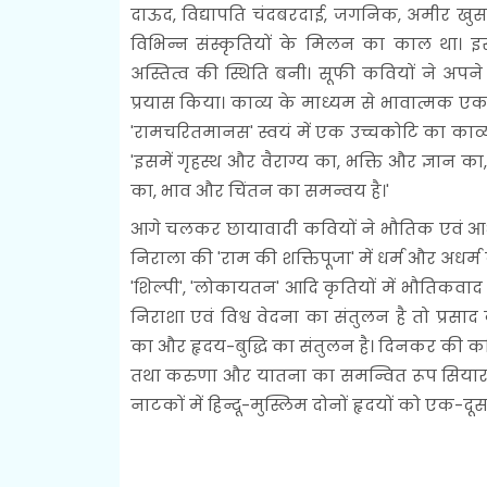
दाऊद, विद्यापति चंदबरदाई, जगनिक, अमीर खुस
विभिन्न संस्कृतियों के मिलन का काल था। इ
अस्तित्व की स्थिति बनी। सूफी कवियों ने अपने 
प्रयास किया। काव्य के माध्यम से भावात्मक एकता
'रामचरितमानस' स्वयं में एक उच्चकोटि का काव्य ह
'इसमें गृहस्थ और वैराग्य का, भक्ति और ज्ञान 
का, भाव और चिंतन का समन्वय है।'
आगे चलकर छायावादी कवियों ने भौतिक एवं आध्
निराला की 'राम की शक्तिपूजा' में धर्म और अधर्म के 
'शिल्पी', 'लोकायतन' आदि कृतियों में भौतिकवाद 
निराशा एवं विश्व वेदना का संतुलन है तो प्रसाद 
का और हृदय-बुद्धि का संतुलन है। दिनकर की कवि
तथा करुणा और यातना का समन्वित रूप सियारामशर
नाटकों में हिन्दू-मुस्लिम दोनों हृदयों को एक-दू