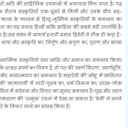
रों आदि की साहित्यिक रचनाओं में अनायास मिल जाता है। यह
स दौरान संस्कृतियाँ एक-दूसरे से मिली और उनके बीच सह-
काव्य के माध्यम से हिन्दू-मुस्लिम संस्कृतियों के समन्वय का
 का यह प्रयास हिन्दी भक्ति साहित्य की सबसे बड़ी उपलब्धि है।
ै। इस संबंध में आचार्य हजारी प्रसाद द्विवेदी ने ठीक ही कहा है-
का, भाषा और संस्कृति का, निर्गुण और सगुण का, पुराण और काव्य
यात्मिक संस्कृतियों तथा व्यक्ति और समाज का समन्वय किया।
शाश्वत संघर्ष का चित्रण है, तो पंत की 'स्वर्ण किरण', 'स्वर्णधूलि',
और अध्यात्मवाद का समन्वय है। महादेवी की 'आँसू' में व्यक्तिगत
की 'कामायनी' में नारी-पुरुष का, धर्म-विज्ञान का, शास्त्र-लोक
ता में संवेदना और विचार का सुन्दर समन्वय है। युद्ध और त्याग
ण की 'उन्मुक्त' रचना में देखा जा सकता है। 'प्रेमी' ने अपने
सरे के निकट लाने का प्रयास किया है।