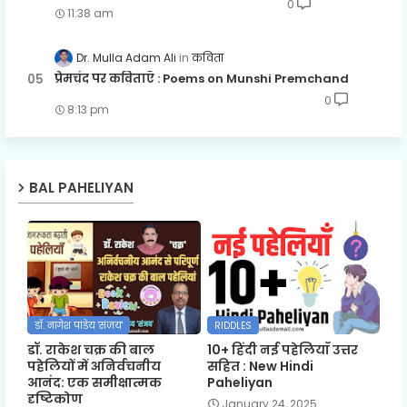
0
11:38 am
Dr. Mulla Adam Ali
कविता
प्रेमचंद पर कविताएँ : Poems on Munshi Premchand
0
8:13 pm
BAL PAHELIYAN
डॉ. नागेश पांडेय 'संजय'
RIDDLES
डॉ. राकेश चक्र की बाल
10+ हिंदी नई पहेलियाँ उत्तर
पहेलियों में अनिर्वचनीय
सहित : New Hindi
आनंद: एक समीक्षात्मक
Paheliyan
दृष्टिकोण
January 24, 2025