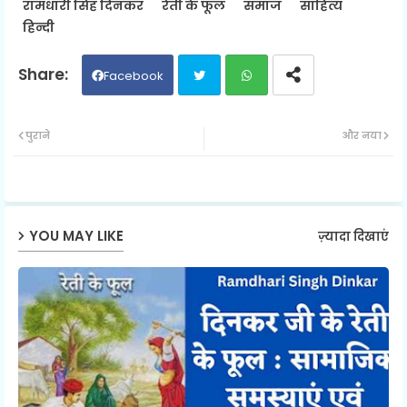
रामधारी सिंह दिनकर
रेती के फूल
समाज
साहित्य
हिन्दी
Facebook
Twit
Wh
पुराने
और नया
ter
ats
ap
YOU MAY LIKE
ज़्यादा दिखाएं
p