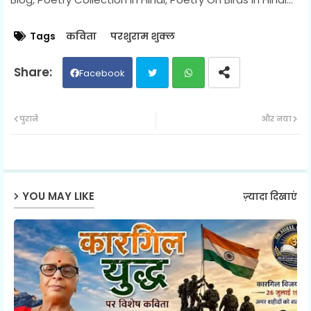
Tags
कविता
परशुराम शुक्ल
Facebook
Twit
Wh
पुराने
और नया
ter
ats
ap
YOU MAY LIKE
ज़्यादा दिखाएं
p