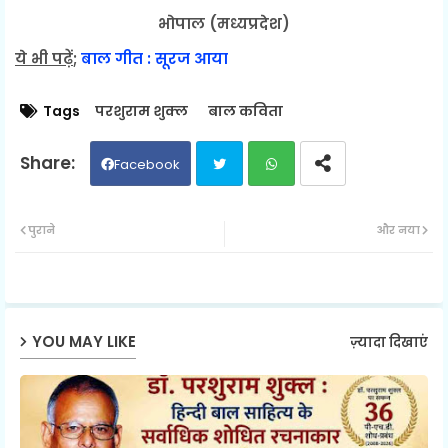
भोपाल (मध्यप्रदेश)
ये भी पढ़ें
;
बाल गीत : सूरज आया
Tags
परशुराम शुक्ल
बाल कविता
Facebook
Twit
Wh
पुराने
और नया
ter
ats
ap
YOU MAY LIKE
ज़्यादा दिखाएं
p