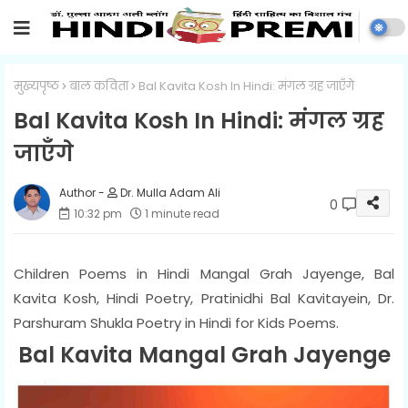
मुख्यपृष्ठ
बाल कविता
Bal Kavita Kosh In Hindi: मंगल ग्रह जाएँगे
Bal Kavita Kosh In Hindi: मंगल ग्रह
जाएँगे
Dr. Mulla Adam Ali
0
10:32 pm
1 minute read
Children Poems in Hindi Mangal Grah Jayenge, Bal
Kavita Kosh, Hindi Poetry, Pratinidhi Bal Kavitayein, Dr.
Parshuram Shukla Poetry in Hindi for Kids Poems.
Bal Kavita Mangal Grah Jayenge