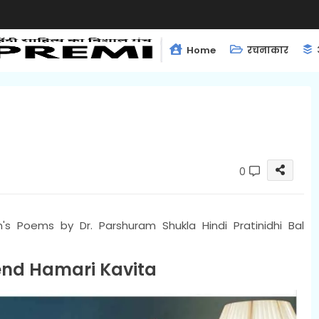
Home
रचनाकार
0
n's Poems by Dr. Parshuram Shukla Hindi Pratinidhi Bal
end Hamari Kavita