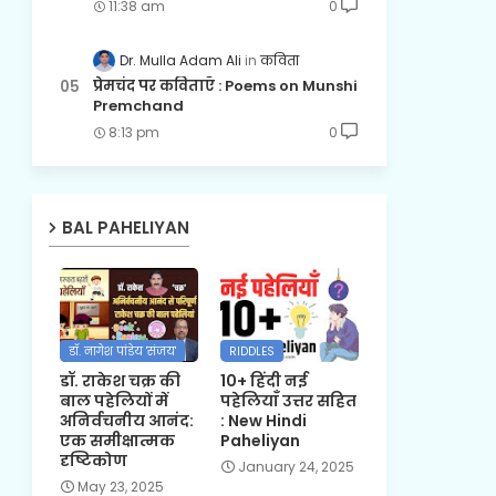
11:38 am
0
Dr. Mulla Adam Ali
कविता
प्रेमचंद पर कविताएँ : Poems on Munshi
Premchand
8:13 pm
0
BAL PAHELIYAN
डॉ. नागेश पांडेय 'संजय'
RIDDLES
डॉ. राकेश चक्र की
10+ हिंदी नई
बाल पहेलियों में
पहेलियाँ उत्तर सहित
अनिर्वचनीय आनंद:
: New Hindi
एक समीक्षात्मक
Paheliyan
दृष्टिकोण
January 24, 2025
May 23, 2025