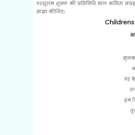
परशुराम शुक्ल की प्रतिनिधि बाल कविता संग्र
साझा कीजिए।
Children
भ
सुनक
भ
घर क
रा
हम क
तु