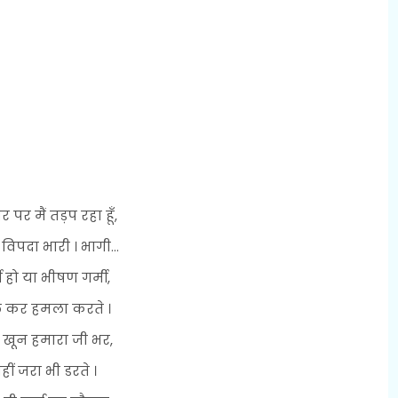
र पर मैं तड़प रहा हूँ,
िपदा भारी । भागी...
दी हो या भीषण गर्मी,
 कर हमला करते ।
े खून हमारा जी भर,
हीं जरा भी डरते ।