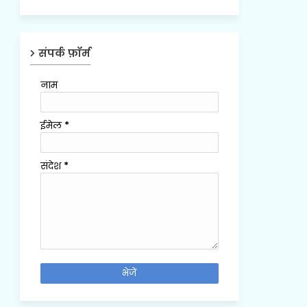
संपर्क फ़ॉर्म
नाम
ईमेल
*
संदेश
*