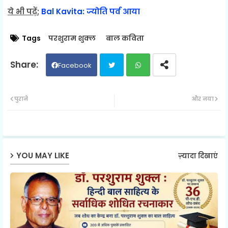
ये भी पढ़ें
;
Bal Kavita: ज्योति पर्व आया
Tags
परशुराम शुक्ल
बाल कविता
Facebook
Twit
Wh
पुराने
और नया
ter
ats
ap
YOU MAY LIKE
ज़्यादा दिखाएं
p