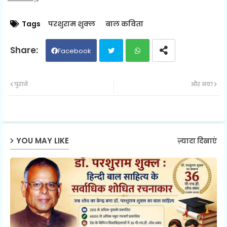
Tags
परशुराम शुक्ल
बाल कविता
Facebook
Twit
Wh
पुराने
और नया
ter
ats
ap
YOU MAY LIKE
ज़्यादा दिखाएं
p