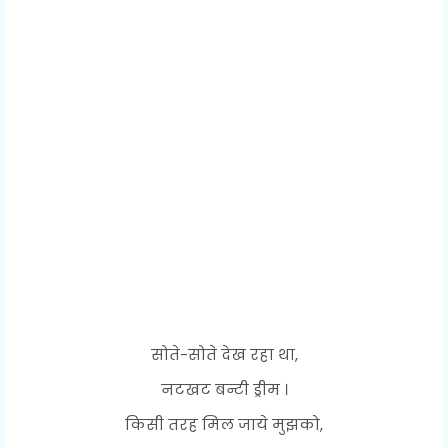
सोते-सोते देख रहा था,
नटखट बन्टी ड्रीम ।
किसी तरह मिल जाये मुझको,