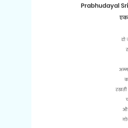
Prabhudayal Sri
एक 
दो ग
र
अम्म
क
रखती 
च
और
गोब