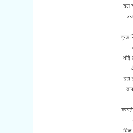
दस क
एक
कुछ दि
थोड़े
ई
इस ई
बनत
कटते 
दिन म