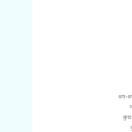
थप-थप
प
कुछ 
क