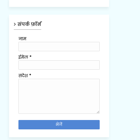
संपर्क फ़ॉर्म
नाम
ईमेल
*
संदेश
*