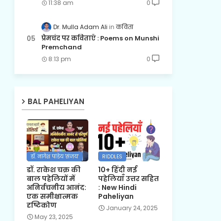
11:38 am
0
Dr. Mulla Adam Ali
कविता
प्रेमचंद पर कविताएँ : Poems on Munshi
Premchand
8:13 pm
0
BAL PAHELIYAN
डॉ. नागेश पांडेय 'संजय'
RIDDLES
डॉ. राकेश चक्र की
10+ हिंदी नई
बाल पहेलियों में
पहेलियाँ उत्तर सहित
अनिर्वचनीय आनंद:
: New Hindi
एक समीक्षात्मक
Paheliyan
दृष्टिकोण
January 24, 2025
May 23, 2025