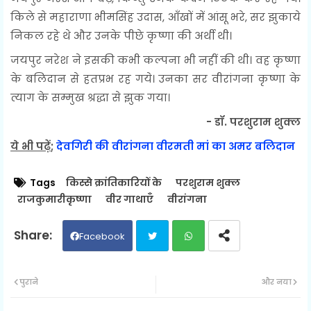
किले से महाराणा भीमसिंह उदास, आँखों में आंसू भरे, सर झुकाये
निकल रहे थे और उनके पीछे कृष्णा की अर्थी थी।
जयपुर नरेश ने इसकी कभी कल्पना भी नहीं की थी। वह कृष्णा
के बलिदान से हतप्रभ रह गये। उनका सर वीरांगना कृष्णा के
त्याग के सम्मुख श्रद्धा से झुक गया।
- डॉ. परशुराम शुक्ल
ये भी पढ़ें
;
देवगिरी की वीरांगना वीरमती मां का अमर बलिदान
Tags
किस्से क्रांतिकारियों के
परशुराम शुक्ल
राजकुमारीकृष्णा
वीर गाथाएँ
वीरांगना
Facebook
Twit
Wh
पुराने
और नया
ter
ats