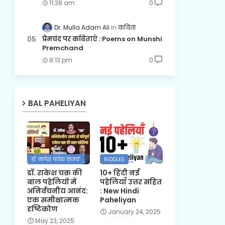
11:38 am
0
Dr. Mulla Adam Ali
कविता
प्रेमचंद पर कविताएँ : Poems on Munshi
Premchand
8:13 pm
0
BAL PAHELIYAN
डॉ. नागेश पांडेय 'संजय'
RIDDLES
डॉ. राकेश चक्र की
10+ हिंदी नई
बाल पहेलियों में
पहेलियाँ उत्तर सहित
अनिर्वचनीय आनंद:
: New Hindi
एक समीक्षात्मक
Paheliyan
दृष्टिकोण
January 24, 2025
May 23, 2025