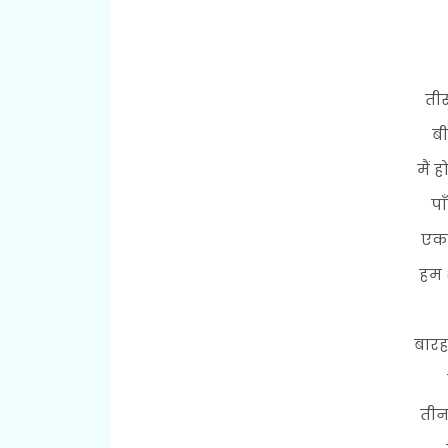
तीस
बी
मैं 
पा
एक 
हम 
बारह
तीन 