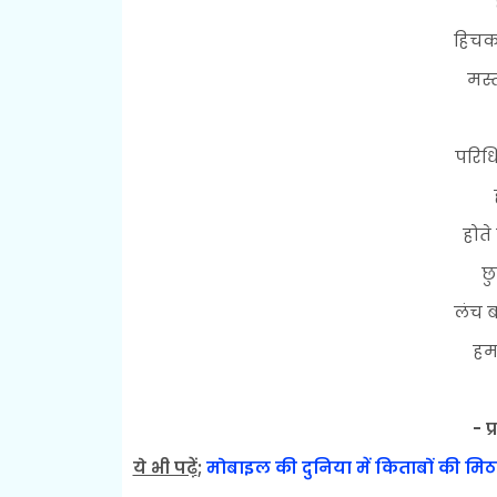
हिचको
मस्
परिधि
होते
छु
लंच ब
हम 
- प
ये भी पढ़ें
;
मोबाइल की दुनिया में किताबों की मि