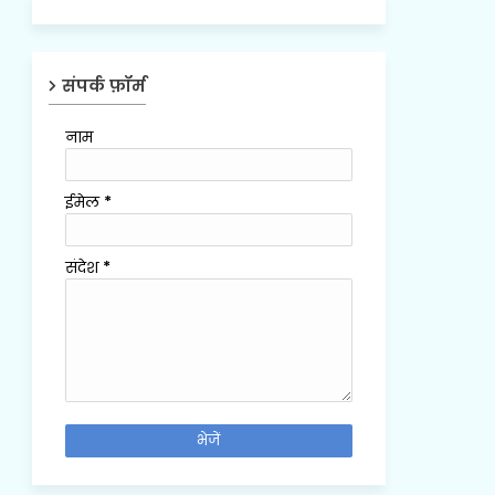
संपर्क फ़ॉर्म
नाम
ईमेल
*
संदेश
*