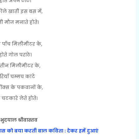
होते अपने ठाठ।
ले खाती इस बस में,
ती मौज मनाते होते।
 पाँच मिलीमीटर के,
होते गोल परांठे।
 तीन मिलीमीटर के,
रियाँ चम्मच कांटे
ॉक्स के पकवानों के,
चटकारे लेते होते।
्रभुदयाल श्रीवास्तव
ठास को बया करती बाल कविता : देकर हमें दुआएं