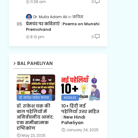
11:38 am
0
Dr. Mulla Adam Ali
कविता
प्रेमचंद पर कविताएँ : Poems on Munshi
Premchand
8:13 pm
0
BAL PAHELIYAN
डॉ. नागेश पांडेय 'संजय'
RIDDLES
डॉ. राकेश चक्र की
10+ हिंदी नई
बाल पहेलियों में
पहेलियाँ उत्तर सहित
अनिर्वचनीय आनंद:
: New Hindi
एक समीक्षात्मक
Paheliyan
दृष्टिकोण
January 24, 2025
May 23, 2025