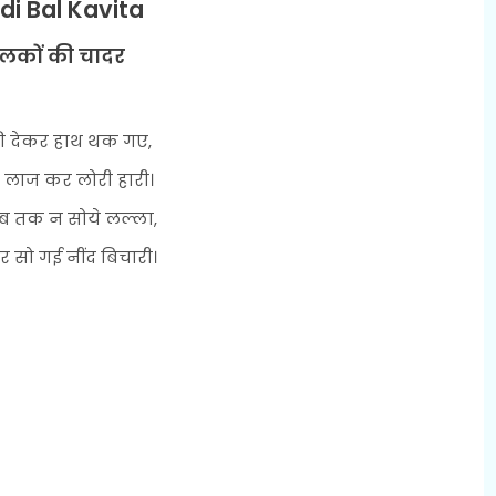
di Bal Kavita
लकों की चादर
 देकर हाथ थक गए,
 लाज कर लोरी हारी।
ब तक न सोये लल्ला,
सो गई नींद बिचारी।