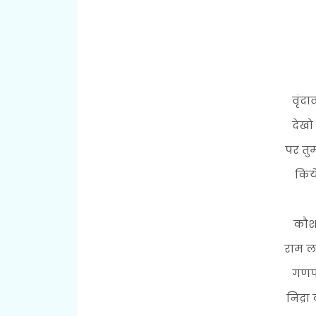
वृंदा
देखो
पर तु
किये
कौशल
राम ल
गणपत
निद्रा