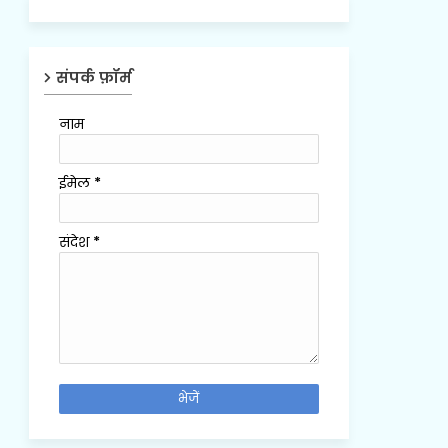
संपर्क फ़ॉर्म
नाम
ईमेल
*
संदेश
*