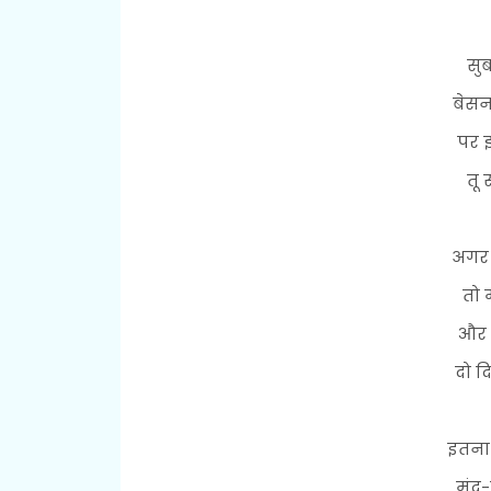
सुबह
बेसन
पर झ
तू 
अगर 
तो म
और इ
दो द
इतना
मंद-