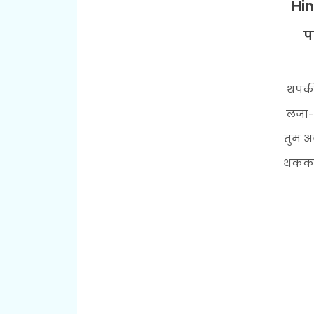
Hin
प
थपकी
लजा-
तुम अ
थककर 