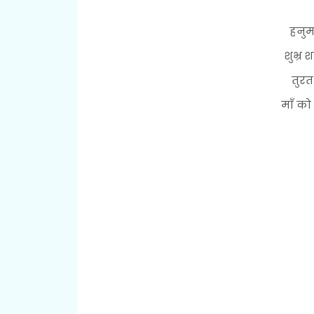
हनुम
शुभ्र
तुरत
माँ को