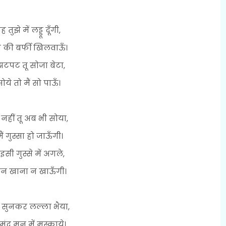
 तुझे में लड्डू दूँगी,
 की बर्फी खिलवाऊँ।
टपट तू सोजा बेटा,
सोये तो मैं सो पाऊँ।
नहीं तू अब भी सोया,
ैं गुस्सा हो जाऊँगी।
सी गुस्से में अगले,
िन खाना न खाऊँगी।
 सुनकर लल्ला भैया,
मंद मन में मुस्काये।