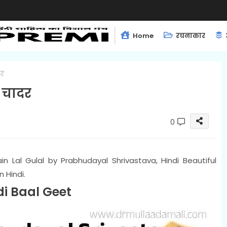
Home
रचनाकार
दर
 चादर
0
in Lal Gulal by Prabhudayal Shrivastava, Hindi Beautiful
 Hindi.
di Baal Geet