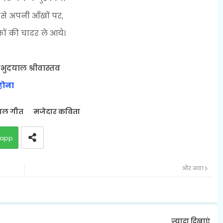
 से अपनी आँखों पर,
ं की चादर ले आये।
्रभुदयाल श्रीवास्तव
होना
ाल गीत
मजेदार कविता
app
और नया
ज़्यादा दिखाएं