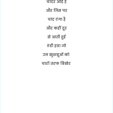
चादर ओढ़े है
और जिस पर
चांद टंगा है
और कहीं दूर
से आती हुई
ठंडी हवा जो
उन खुशबूओं को
चारों तरफ बिखेर