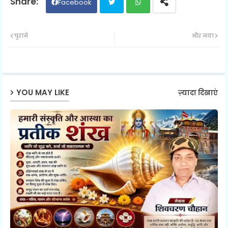
Facebook
Twit
Wh
पुराने
और नया
ter
ats
ap
YOU MAY LIKE
ज़्यादा दिखाएं
p