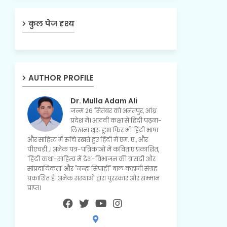
कुल पेज दृश्य
AUTHOR PROFILE
Dr. Mulla Adam Ali
जन्म 26 सितंबर को अनंतपुर, आंध्र
प्रदेश में। आठवीं कक्षा से हिंदी पढ़ना-
लिखना शुरू हुआ फिर भी हिंदी भाषा
और साहित्य में रुचि रखते हुए हिंदी में एम. ए., और
पीएचडी.,। अनेक पत्र-पत्रिकाओं में कविताएं प्रकाशित,
'हिंदी कथा-साहित्य में देश-विभाजन की त्रासदी और
सांप्रदायिकता' और "नन्हा सिपाही" बाल कहानी संग्रह
प्रकाशित है। अनेक संस्थाओं द्वारा पुरस्कार और सम्मान
प्राप्त।