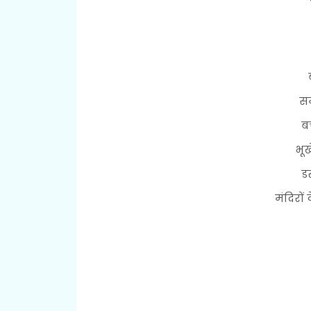
सम
ब
भूख
डस
मंदिरों 