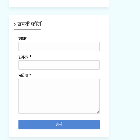
संपर्क फ़ॉर्म
नाम
ईमेल
*
संदेश
*