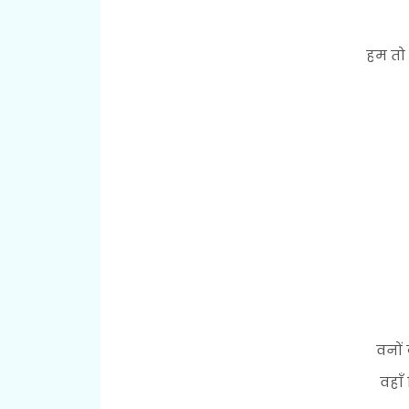
हम तो 
वनों
वहाँ