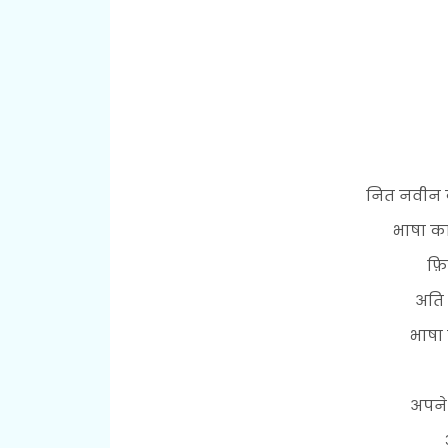
नित नवीन 
भाषा क
फ़
अति
भाषा 
अपने