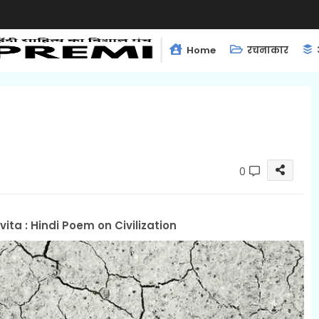
Home
रचनाकार
0
ita : Hindi Poem on Civilization