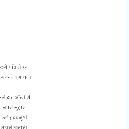
लगे चाँद से हम
चमकने चमाचम।
जे रात आँखों में
सपने सुहाने
लगे इंद्रधनुषी
तराने सुनाने।