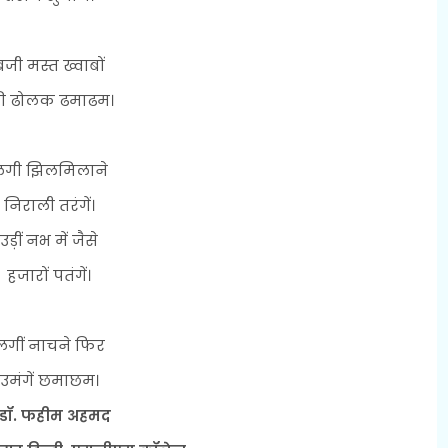
बजी मस्त ख्वाबों
ी ढोलक ढमाढम।
गी झिलमिलाने
निराली तरंगें।
उड़ीं नभ में जैसे
हजारों पतंगें।
लगीं नाचने फिर
उमंगें छमाछम।
 डॉ. फहीम अहमद