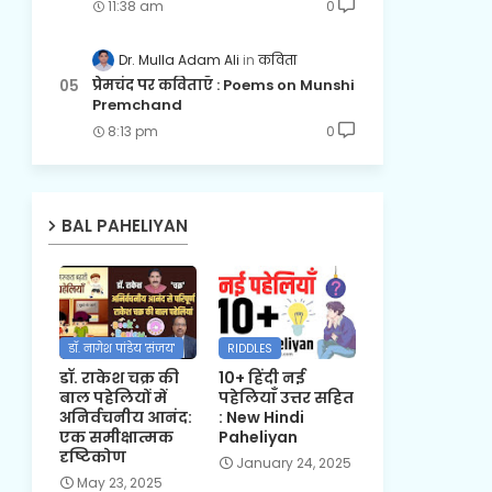
11:38 am
0
Dr. Mulla Adam Ali
कविता
प्रेमचंद पर कविताएँ : Poems on Munshi
Premchand
8:13 pm
0
BAL PAHELIYAN
डॉ. नागेश पांडेय 'संजय'
RIDDLES
डॉ. राकेश चक्र की
10+ हिंदी नई
बाल पहेलियों में
पहेलियाँ उत्तर सहित
अनिर्वचनीय आनंद:
: New Hindi
एक समीक्षात्मक
Paheliyan
दृष्टिकोण
January 24, 2025
May 23, 2025