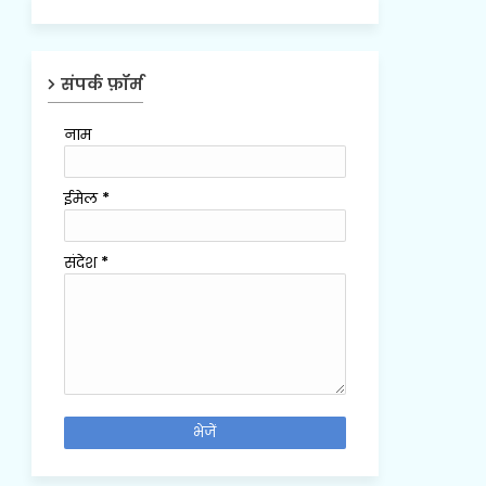
संपर्क फ़ॉर्म
नाम
ईमेल
*
संदेश
*