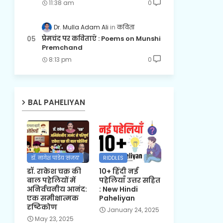
11:38 am
0
Dr. Mulla Adam Ali
कविता
प्रेमचंद पर कविताएँ : Poems on Munshi
Premchand
8:13 pm
0
BAL PAHELIYAN
डॉ. नागेश पांडेय 'संजय'
RIDDLES
डॉ. राकेश चक्र की
10+ हिंदी नई
बाल पहेलियों में
पहेलियाँ उत्तर सहित
अनिर्वचनीय आनंद:
: New Hindi
एक समीक्षात्मक
Paheliyan
दृष्टिकोण
January 24, 2025
May 23, 2025