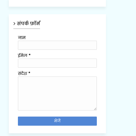
संपर्क फ़ॉर्म
नाम
ईमेल
*
संदेश
*