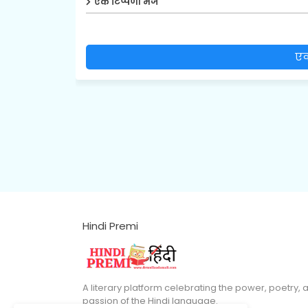
एक टिप्पणी भेजें
एक
Hindi Premi
A literary platform celebrating the power, poetry, 
passion of the Hindi language.