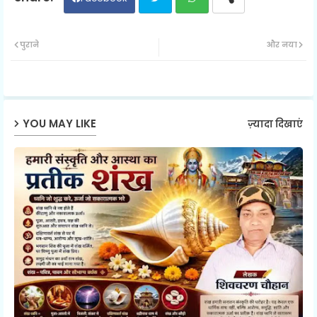
Twit
Wh
पुराने
और नया
ter
ats
ap
YOU MAY LIKE
ज़्यादा दिखाएं
p