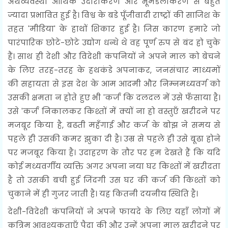
अर्थव्यवस्था आर्थिक उदारीकरण और भूमंडलीकरण से बहुत
ज्यादा प्रभावित हुई है। विश्व के बडे पूँजीवादी राष्ट्रों की साजिश के
तहत 'मीडिया' के हाथों शिकार हुई है। जिस कारण हमारे जो
पारंपारिक छोटे-छोटे उद्योग धन्धे थे वह पूर्ण रुप से बंद हो चुके
हैं। साथ ही देशी और विदेशी कंपनियों ने अपने माल को बेचने
के लिए तरह-तरह के हथकंडे अपनाकर, जनसंचार माध्यमों
की सहायता से इस देश के आम आदमी और निम्नमध्यवर्ग को
उसकी क्षमता न होते हुए भी 'कर्ज' कि दलदल में उसे फँसाया है।
उसे 'कर्ज' निकालकर किश्तों में क्यों ना हो वस्तुएँ खरीदने पर
मजबूर किया है, बढती महँगाई और कर्ज के बोझ ने समय से
पहले ही उसकी कमर झुका दी है। उम्र से पहले ही उसे बूढा होने
पर मजबूर किया है। उदाहरण के तौर पर हम देखते हैं कि यदि
कोई मध्यवर्गीय व्यक्ति अगर अपना नया घर किश्तों में खरीदता
है तो उसकी बची हुई जिंदगी उस घर की कर्ज की किश्तों को
चुकाने में ही गुजर जाती है। यह कितनी दयनीय स्थिति है।
देशी-विदेशी कंपनियों ने अपने फायदे के लिए यहाँ लोगों में
कृत्रिम आवश्यकताएँ पैदा की और उन्हें अपना माल खरीदने पर