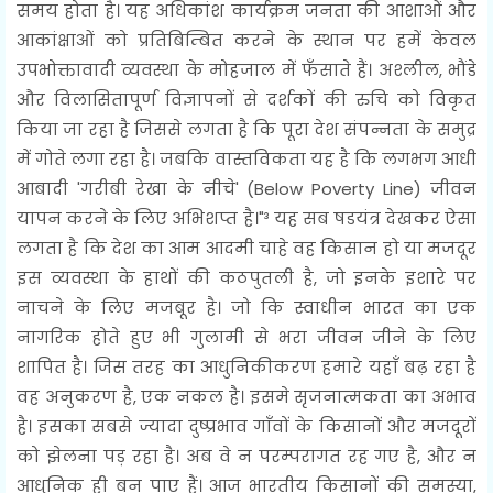
समय होता है। यह अधिकांश कार्यक्रम जनता की आशाओं और
आकांक्षाओं को प्रतिबिम्बित करने के स्थान पर हमें केवल
उपभोक्तावादी व्यवस्था के मोहजाल में फँसाते हैं। अश्लील, भौंडे
और विलासितापूर्ण विज्ञापनों से दर्शकों की रुचि को विकृत
किया जा रहा है जिससे लगता है कि पूरा देश संपन्नता के समुद्र
में गोते लगा रहा है। जबकि वास्तविकता यह है कि लगभग आधी
आबादी 'गरीबी रेखा के नीचे' (Below Poverty Line) जीवन
यापन करने के लिए अभिशप्त है।"³ यह सब षडयंत्र देखकर ऐसा
लगता है कि देश का आम आदमी चाहे वह किसान हो या मजदूर
इस व्यवस्था के हाथों की कठपुतली है, जो इनके इशारे पर
नाचने के लिए मजबूर है। जो कि स्वाधीन भारत का एक
नागरिक होते हुए भी गुलामी से भरा जीवन जीने के लिए
शापित है। जिस तरह का आधुनिकीकरण हमारे यहाँ बढ़ रहा है
वह अनुकरण है, एक नकल है। इसमे सृजनात्मकता का अभाव
है। इसका सबसे ज्यादा दुष्प्रभाव गाँवों के किसानों और मजदूरों
को झेलना पड़ रहा है। अब वे न परम्परागत रह गए है, और न
आधुनिक ही बन पाए हैं। आज भारतीय किसानों की समस्या,