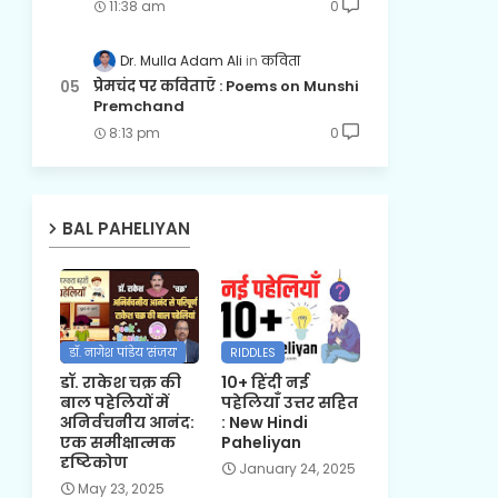
11:38 am
0
Dr. Mulla Adam Ali
कविता
प्रेमचंद पर कविताएँ : Poems on Munshi
Premchand
8:13 pm
0
BAL PAHELIYAN
डॉ. नागेश पांडेय 'संजय'
RIDDLES
डॉ. राकेश चक्र की
10+ हिंदी नई
बाल पहेलियों में
पहेलियाँ उत्तर सहित
अनिर्वचनीय आनंद:
: New Hindi
एक समीक्षात्मक
Paheliyan
दृष्टिकोण
January 24, 2025
May 23, 2025