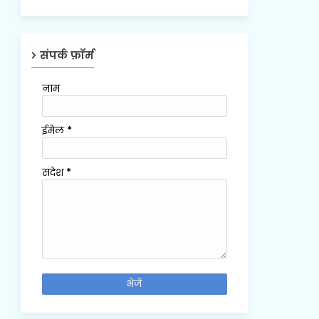
संपर्क फ़ॉर्म
नाम
ईमेल
*
संदेश
*