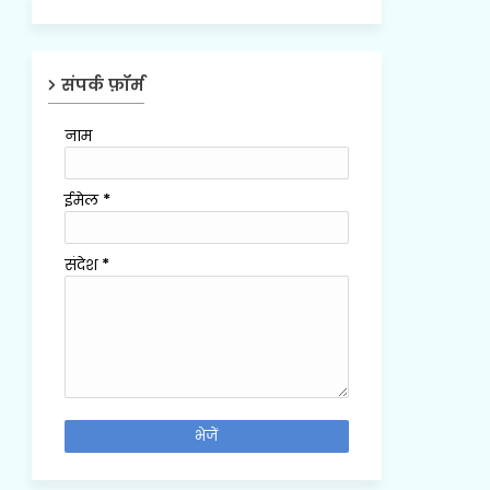
संपर्क फ़ॉर्म
नाम
ईमेल
*
संदेश
*