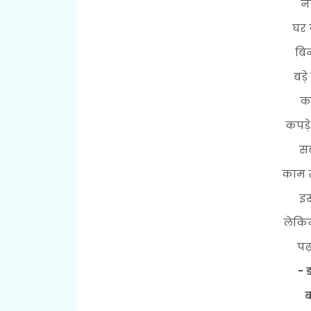
नह
घर 
बि
बड़
कर
कपड़
सब
काम स
इस
लेकि
पढ
- 
ब