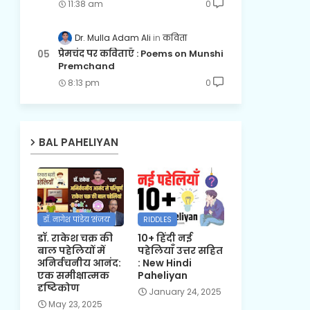
11:38 am
0
Dr. Mulla Adam Ali
कविता
प्रेमचंद पर कविताएँ : Poems on Munshi
Premchand
8:13 pm
0
BAL PAHELIYAN
डॉ. नागेश पांडेय 'संजय'
RIDDLES
डॉ. राकेश चक्र की
10+ हिंदी नई
बाल पहेलियों में
पहेलियाँ उत्तर सहित
अनिर्वचनीय आनंद:
: New Hindi
एक समीक्षात्मक
Paheliyan
दृष्टिकोण
January 24, 2025
May 23, 2025