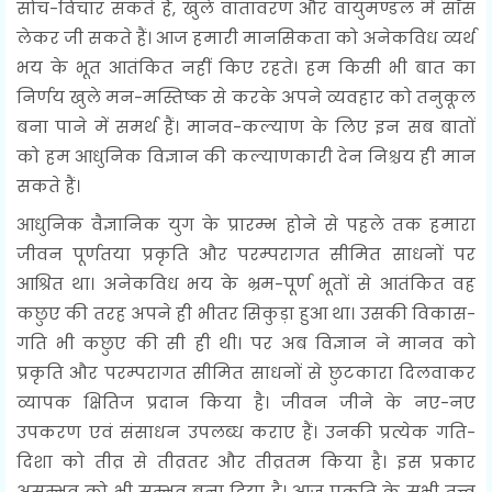
सोच-विचार सकते हैं, खुले वातावरण और वायुमण्डल में साँस
लेकर जी सकते हैं। आज हमारी मानसिकता को अनेकविध व्यर्थ
भय के भूत आतंकित नहीं किए रहते। हम किसी भी बात का
निर्णय खुले मन-मस्तिष्क से करके अपने व्यवहार को तनुकूल
बना पाने में समर्थ हैं। मानव-कल्याण के लिए इन सब बातों
को हम आधुनिक विज्ञान की कल्याणकारी देन निश्चय ही मान
सकते हैं।
आधुनिक वैज्ञानिक युग के प्रारम्भ होने से पहले तक हमारा
जीवन पूर्णतया प्रकृति और परम्परागत सीमित साधनों पर
आश्रित था। अनेकविध भय के भ्रम-पूर्ण भूतों से आतंकित वह
कछुए की तरह अपने ही भीतर सिकुड़ा हुआ था। उसकी विकास-
गति भी कछुए की सी ही थी। पर अब विज्ञान ने मानव को
प्रकृति और परम्परागत सीमित साधनों से छुटकारा दिलवाकर
व्यापक क्षितिज प्रदान किया है। जीवन जीने के नए-नए
उपकरण एवं संसाधन उपलब्ध कराए हैं। उनकी प्रत्येक गति-
दिशा को तीव्र से तीव्रतर और तीव्रतम किया है। इस प्रकार
असम्भव को भी सम्भव बना दिया है। आज प्रकृति के सभी तत्त्व