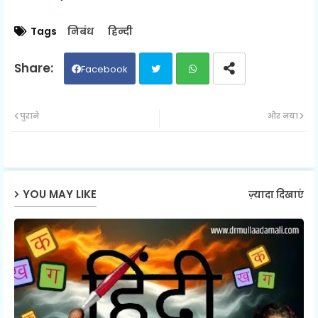
Tags
निबंध
हिन्दी
Facebook
Twit
Wh
पुराने
और नया
ter
ats
ap
YOU MAY LIKE
ज़्यादा दिखाएं
p