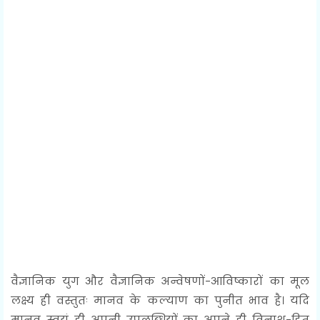
वैज्ञानिक युग और वैज्ञानिक अन्वेषणों-आविष्कारों का मूल
लक्ष्य ही वस्तुतः मानव के कल्याण का पुनीत भाव है। यदि
मानव स्वयं ही अपनी उपलब्धियों का अपने ही विनाश-हित