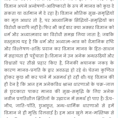
विज्ञान अपने अन्वेषणों-आविष्कारों के रूप में मानव को कुछ दे
सकता या वर्तमान में दे रहा है। विज्ञान भौतिक सुख-समृद्धियों
का मूल आधार तो है, पर आध्यात्मिक सिद्धियों-समृद्धियों का
विरोधी कदापि नहीं है। फिर भी कई बार क्या अक्सर विज्ञान को
धर्म और अध्यात्मवाद का विरोधी समझ लिया जाता है; जबकि
वस्तुसत्य यह है कि धर्म और अध्यात्म-भाव को वैज्ञानिक दृष्टि
और विश्लेषण-शक्ति प्रदान कर विज्ञान मानव के हित-साधन
में सहायता ही पहुँचाता है। विज्ञान ने उन अनेक अन्धरूढ़ियों और
विश्वासों पर तीखे प्रहार किए हैं, जिनकी भयानक जकड़ के
कारण मानव-प्रगति के द्वार अवरुद्ध हो रहे थे। चेतना कुण्ठित
होकर कुछ भी कर पाने में असमर्थ हो रही थी। यह विज्ञान की
ही देन है कि आज हम अनेकविध भ्रान्त धारणाओं के चक्र-जाल
से छुटकारा पाकर मानव की सुख-समृद्धि के लिए अनेक
नवीन प्रगतिशील क्षितिजों के उद्घाटन में समर्थ हो पाए हैं। ऊँच-
नीच, जाति-पाँति, छुआछूत, अन्ध-धार्मिक धारणाओं से हमें
विज्ञान ने ही मुक्ति दिलवाई है। हम आज खुले मन-मस्तिष्क से