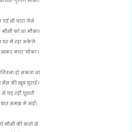
सोचती गुल्लो मौसी।
स गई थी चारा लेने
ो मौसी को था मौका।
़ा घर में रहा अकेले
 आकर मारा 'चौका'।
 जितना हो सकता था
भैंस की खूब बुराई ।
़े से यह रही पूछती
ी बात समझ में आई'।
लो मौसी की बातों से