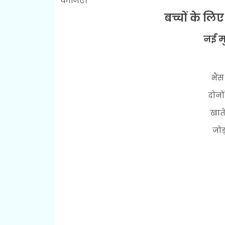
कीजिए।
बच्चों के लि
नई म
भैं
दोनो
खात
जोड