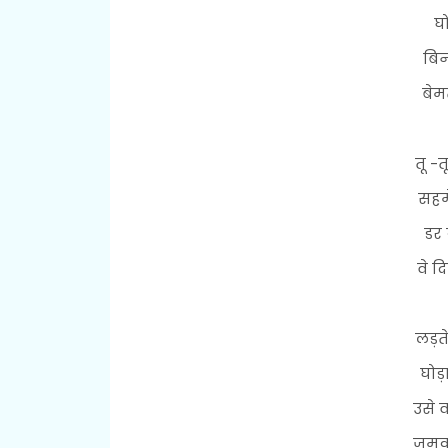
घो
बिन
बेम
तू -त
सहमे
डर 
वे द
लड़त
घोड
उसे 
जमकर