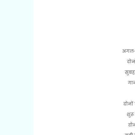
अगल-ब
दोनो
सुबह
गान
दोनो
शुर
दोन