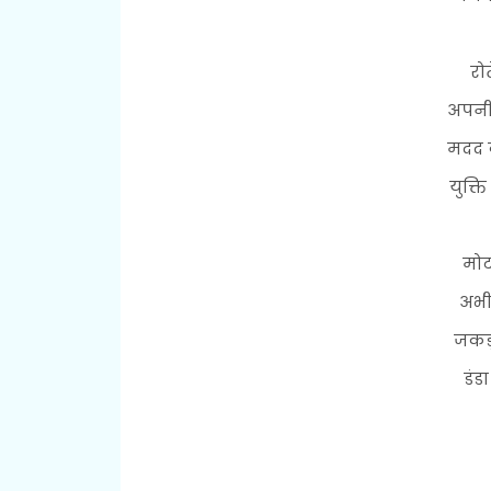
रो
अपनी
मदद कर
युक्त
मोट
अभी
जकड़
डंड