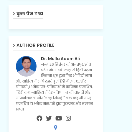
कुल पेज दृश्य
AUTHOR PROFILE
Dr. Mulla Adam Ali
जन्म 26 सितंबर को अनंतपुर, आंध्र
प्रदेश में। आठवीं कक्षा से हिंदी पढ़ना-
लिखना शुरू हुआ फिर भी हिंदी भाषा
और साहित्य में रुचि रखते हुए हिंदी में एम. ए., और
पीएचडी.,। अनेक पत्र-पत्रिकाओं में कविताएं प्रकाशित,
'हिंदी कथा-साहित्य में देश-विभाजन की त्रासदी और
सांप्रदायिकता' और "नन्हा सिपाही" बाल कहानी संग्रह
प्रकाशित है। अनेक संस्थाओं द्वारा पुरस्कार और सम्मान
प्राप्त।