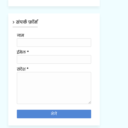
संपर्क फ़ॉर्म
नाम
ईमेल
*
संदेश
*