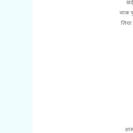
खड़
नाक फ
लिया 
शाम 