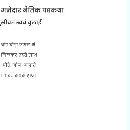
ए मज़ेदार नैतिक पद्यकथा
ुसीबत स्वयं बुलाई
स और घोड़ा जंगल में
ं मिलकर रहते साथ।
े-पीते, मौज-मनाते
़ा करते सबसे हाथ।