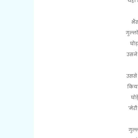
यही 
भैं
गुल्ल
घोड
उसने
उससे
किया 
घोड
'मेर
गुल्