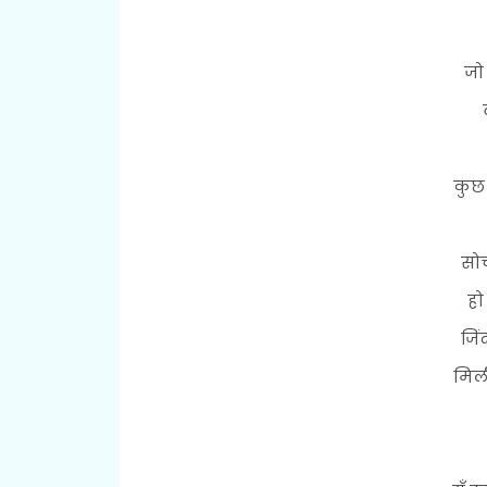
जो
कुछ 
सो
हो
जिं
मिल