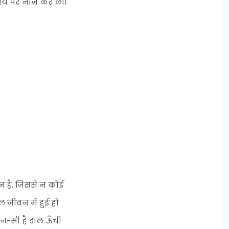
स्वयं पर नाज़ कर लो।
 है, जिससे न कोई
ल जीवन में हुई हो
न-सी है डाल ऊँची