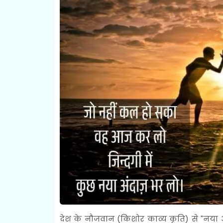
देश के नौजवान (किशोर काव्य कृति) से "नया अं