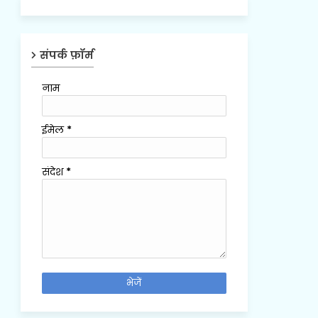
संपर्क फ़ॉर्म
नाम
ईमेल
*
संदेश
*