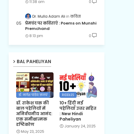
11:38 am
0
Dr. Mulla Adam Ali
कविता
प्रेमचंद पर कविताएँ : Poems on Munshi
Premchand
8:13 pm
0
BAL PAHELIYAN
डॉ. नागेश पांडेय 'संजय'
RIDDLES
डॉ. राकेश चक्र की
10+ हिंदी नई
बाल पहेलियों में
पहेलियाँ उत्तर सहित
अनिर्वचनीय आनंद:
: New Hindi
एक समीक्षात्मक
Paheliyan
दृष्टिकोण
January 24, 2025
May 23, 2025