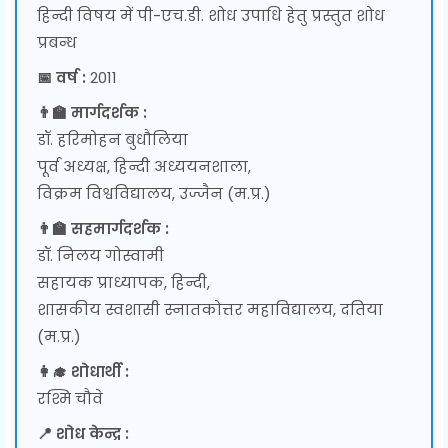
हिन्दी विषय में पी-एच.डी. शोध उपाधि हेतु प्रस्तुत शोध
प्रबन्ध
📅 वर्ष :
2011
👨‍🏫 मार्गदर्शक :
डॉ. हरिमोहन बुधौलिया
पूर्व अध्यक्ष, हिन्दी अध्ययनशाला,
विक्रम विश्वविद्यालय, उज्जैन (म.प्र.)
👨‍🏫 सहमार्गदर्शक :
डॉ. निलय गोस्वामी
सहायक प्राध्यापक, हिन्दी,
शासकीय स्वशासी स्नातकोत्तर महाविद्यालय, दतिया
(म.प्र.)
👩‍🎓 शोधार्थी :
रश्मि चौवे
📍 शोध केन्द्र :