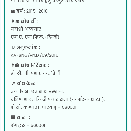
पी-एच.डी. उपाधि हेतु प्रस्तुत शोध प्रबंध
📅 वर्ष :
2015–2018
👩‍🎓 शोधार्थी :
जयश्री अय्यंगार
एम.ए., एम.फिल. (हिन्दी)
🆔 अनुक्रमांक :
KA-BNG/Ph.D./09/2015
👨‍🏫 शोध निर्देशक :
डॉ. टी. जी. प्रभाशंकर 'प्रेमी'
📍 शोध केन्द्र :
उच्च शिक्षा एवं शोध संस्थान,
दक्षिण भारत हिन्दी प्रचार सभा (कर्नाटक शाखा),
डी.सी. कम्पाउंड, धारवाड़ – 580001
🏢 शाखा :
बेंगलूरू – 560001