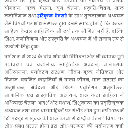
अधिक तेज हुई। हिन्दी बाल कविता की परम्परा में उनके
योगदान, मूल्य चेतना, युग चेतना, प्रकृति-चित्रण, बाल
मनोविज्ञान तथा
हरिकृष्ण देवसरे
के साथ तुलनात्मक अध्ययन
जैसे विषयों पर शोध सम्पन्न हुए। इससे स्पष्ट होता है कि उनका
साहित्य केवल साहित्यिक सौन्दर्य तक सीमित नहीं है, बल्कि
शिक्षा, मनोविज्ञान और संस्कृति के अध्ययन में भी समान रूप से
उपयोगी सिद्ध हुआ।
वर्ष 2019 से 2024 के बीच शोध की विविधता और भी व्यापक हुई।
पर्यावरण एवं वन्यजीव, साहित्यिक अवदान, ज्ञानात्मक
अभिव्यंजना, पर्यावरण संरक्षण, जीवन-मूल्य, नैतिकता और
विज्ञान, चयनित कहानियों में बाल्य जीवन, बाल सतसई का
अनुशीलन, संवेदना और शिल्प, प्रवृत्तिगत अनुशीलन,
सामाजिक एवं सांस्कृतिक अध्ययन, बाल कथा साहित्य में
अभिव्यक्त चेतना, आदर्श और यथार्थ, शिशुकाव्य का प्रवृत्तिमूलक
अध्ययन तथा बाल धारावाहिकों पर गंभीर शोध हुए। वर्ष 2026 में
"डॉ. परशुराम शुक्ल की बाल काव्य में राष्ट्रीय चेतना" विषय पर
शोध-प्रबंध प्रस्तुत होना इस शोध-परम्परा की नवीनतम कड़ी