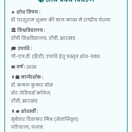
🔹 शोध विषय :
डॉ. परशुराम शुक्ल की बाल काव्य में राष्ट्रीय चेतना
🏛 विश्वविद्यालय :
राँची विश्वविद्यालय, राँची, झारखंड
🎓 उपाधि :
पी-एच.डी. (हिंदी) उपाधि हेतु प्रस्तुत शोध-प्रबंध
📅 वर्ष :
2026
👨‍🏫 मार्गदर्शक :
डॉ. कमल कुमार बोस
सेंट जेवियर्स कॉलेज,
राँची, झारखंड
👨‍🎓 शोधार्थी :
सुबेदार दिवाकर मिश्र (सेवानिवृत्त)
पटियाला, पंजाब