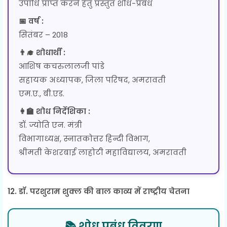
उपाधि प्राप्त करने हेतु प्रस्तुत शोध-प्रबंध
📅 वर्ष :
सितंबर – 2018
👨‍🎓 शोधार्थी :
आशिष कचरुलालजी पांडे
सहायक अध्यापक, जिला परिषद, अमरावती
एम.ए., बी.एड.
👩‍🏫 शोध निर्देशिका :
डॉ. ज्योति एन. मंत्री
विभागाध्यक्ष, स्नातकोत्तर हिन्दी विभाग,
श्रीमती केशरबाई लाहोटी महाविद्यालय, अमरावती
12. डॉ. परशुराम शुक्ल की बाल काव्य में राष्ट्रीय चेतना
📚 शोध प्रबंध विवरण