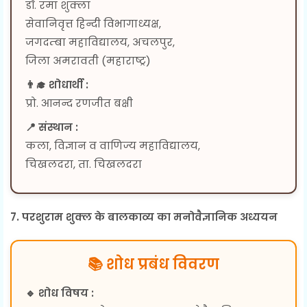
डॉ. रमा शुक्ला
सेवानिवृत्त हिन्दी विभागाध्यक्ष,
जगदम्बा महाविद्यालय, अचलपुर,
जिला अमरावती (महाराष्ट्र)
👨‍🎓 शोधार्थी :
प्रो. आनन्द रणजीत बक्षी
📍 संस्थान :
कला, विज्ञान व वाणिज्य महाविद्यालय,
चिखलदरा, ता. चिखलदरा
7. परशुराम शुक्ल के बालकाव्य का मनोवैज्ञानिक अध्ययन
📚 शोध प्रबंध विवरण
🔹 शोध विषय :