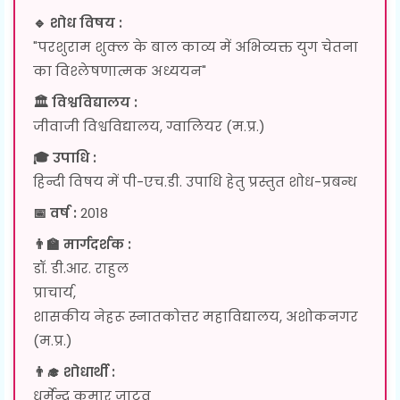
🔹 शोध विषय :
"परशुराम शुक्ल के बाल काव्य में अभिव्यक्त युग चेतना
का विश्लेषणात्मक अध्ययन"
🏛 विश्वविद्यालय :
जीवाजी विश्वविद्यालय, ग्वालियर (म.प्र.)
🎓 उपाधि :
हिन्दी विषय में पी-एच.डी. उपाधि हेतु प्रस्तुत शोध-प्रबन्ध
📅 वर्ष :
2018
👨‍🏫 मार्गदर्शक :
डॉ. डी.आर. राहुल
प्राचार्य,
शासकीय नेहरू स्नातकोत्तर महाविद्यालय, अशोकनगर
(म.प्र.)
👨‍🎓 शोधार्थी :
धर्मेन्द्र कुमार जाटव