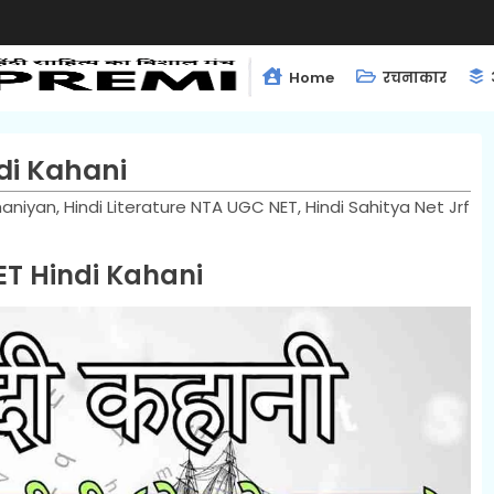
Home
रचनाकार
ndi Kahani
haniyan, Hindi Literature NTA UGC NET, Hindi Sahitya Net Jrf
T Hindi Kahani