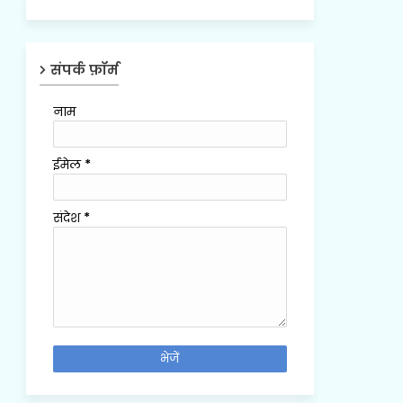
संपर्क फ़ॉर्म
नाम
ईमेल
*
संदेश
*