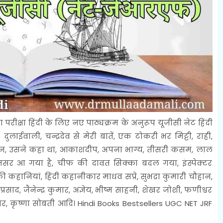
ता परीक्षा हिंदी के लिए नए पाठ्यक्रम के अनुरूप यूजीसी नेट हिंदी
ुलाईवाली, चन्द्रदेव से मेरी बातें, एक टोकरी भर मिट्टी, राही,
ंगन, उसने कहा था, आकाशदीप, अपना भाग्य, तीसरी कसम, लाल
ृतसर आ गया है, चीफ की दावत सिक्का बदल गया, इंस्पेक्टर
ी कहानियां, हिंदी कहानीकार माधव सप्रे, सुभद्रा कुमारी चौहान,
रसाद, जैनेन्द्र कुमार, अज्ञेय, भीष्म साहनी, शेखर जोशी, फणीश्वर
्वर, कृष्णा सोबती आदि। Hindi Books Bestsellers UGC NET JRF