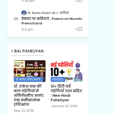
11:38 am
0
Dr. Mulla Adam Ali
कविता
प्रेमचंद पर कविताएँ : Poems on Munshi
Premchand
8:13 pm
0
BAL PAHELIYAN
डॉ. नागेश पांडेय 'संजय'
RIDDLES
डॉ. राकेश चक्र की
10+ हिंदी नई
बाल पहेलियों में
पहेलियाँ उत्तर सहित
अनिर्वचनीय आनंद:
: New Hindi
एक समीक्षात्मक
Paheliyan
दृष्टिकोण
January 24, 2025
May 23, 2025