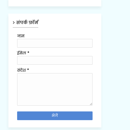
संपर्क फ़ॉर्म
नाम
ईमेल
*
संदेश
*