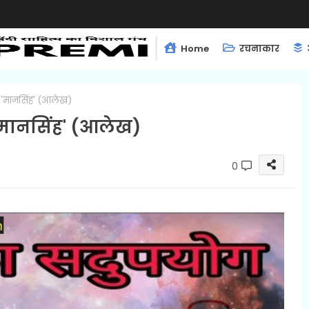
Home
रचनाकार
 'मानसिंह' (आलेख)
'मानसिंह' (आलेख)
0