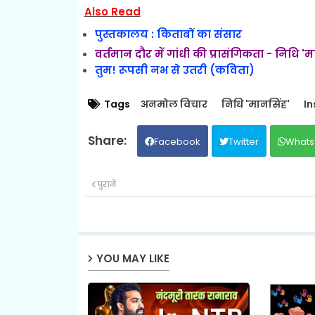
Also Read
पुस्तकालय : किताबों का संसार
वर्तमान दौर में गांधी की प्रासंगिकता - निधि 'म
तुम! रूपसी नभ से उतरी (कविता)
Tags
अनमोल विचार
निधि 'मानसिंह'
In
Facebook
Twitter
Whats
पुराने
YOU MAY LIKE