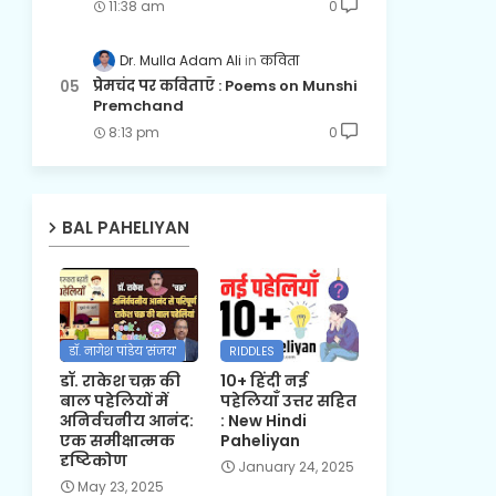
11:38 am
0
Dr. Mulla Adam Ali
कविता
प्रेमचंद पर कविताएँ : Poems on Munshi
Premchand
8:13 pm
0
BAL PAHELIYAN
डॉ. नागेश पांडेय 'संजय'
RIDDLES
डॉ. राकेश चक्र की
10+ हिंदी नई
बाल पहेलियों में
पहेलियाँ उत्तर सहित
अनिर्वचनीय आनंद:
: New Hindi
एक समीक्षात्मक
Paheliyan
दृष्टिकोण
January 24, 2025
May 23, 2025